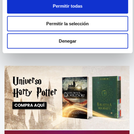
Permitir todas
VIVIAN MARTINEZ
TABARES
Permitir la selección
¿NO QUEDA NADIE VIVO?
TEXTOS DE MIGUEL RUBIO Y
DE /SOBRE EL GRUPO
CULTURAL YUYACHKANI
PUBLICADOS EN LA REVISTA
Denegar
CONJUNTO