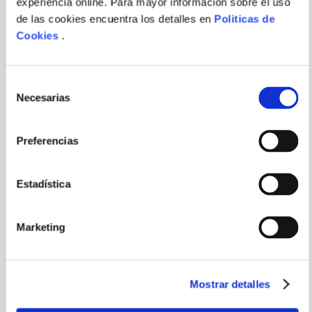
experiencia online. Para mayor información sobre el uso
SAMUEL BECKETT
VARIOS AUTORES
de las cookies encuentra los detalles en
Politicas de
Cookies
.
ELEUTHERIA
DRAMATURGIA JOVEN
TOMO I
ENVIAR
Selección
COMENTARIO
Necesarias
de
consentimiento
Preferencias
PORQUE TAMBIÉN
VISTE
VER TODOS
Estadística
Marketing
Mostrar detalles