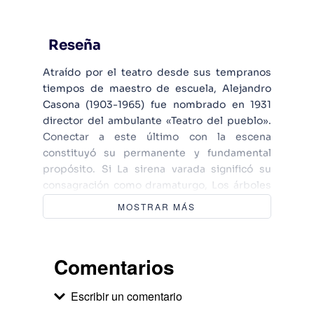
Reseña
Atraído por el teatro desde sus tempranos
tiempos de maestro de escuela, Alejandro
Casona (1903-1965) fue nombrado en 1931
director del ambulante «Teatro del pueblo».
Conectar a este último con la escena
constituyó su permanente y fundamental
propósito. Si La sirena varada significó su
consagración como dramaturgo, Los árboles
mueren de pie representa uno de sus éxitos
MOSTRAR MÁS
más notables. Casona ha sido acusado con
frecuencia de «evasionista» que cierra los
ojos a la realidad circundante. Estas dos
Comentarios
obras, que resumen todo su pensamiento,
vienen a desmentirlo. Porque lo que Casona
Escribir un comentario
enseña en ellas es que si reducirse a lo