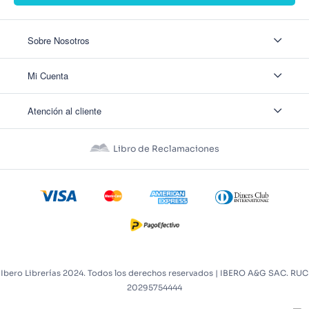
Sobre Nosotros
Sobre Nosotros
Mi Cuenta
Nuestas tiendas
Contáctanos
Ingresar
Atención al cliente
Ver mis Pedidos
Ver mis Direcciones
Políticas de Envío
Crear Cuenta
Políticas de Privacidad
Recuperar Contraseña
Libro de Reclamaciones
Políticas de Devoluciones
Políticas de Cookies
Términos y Condiciones
Términos y Condiciones Promos
Ibero Librerías 2024. Todos los derechos reservados | IBERO A&G SAC. RUC
20295754444