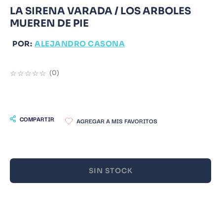
LA SIRENA VARADA / LOS ARBOLES
9
.
Infantil
MUEREN DE PIE
10
.
Warhammer
POR:
ALEJANDRO CASONA
☆
☆
☆
☆
☆
(
0
)
COMPARTIR
SIN STOCK