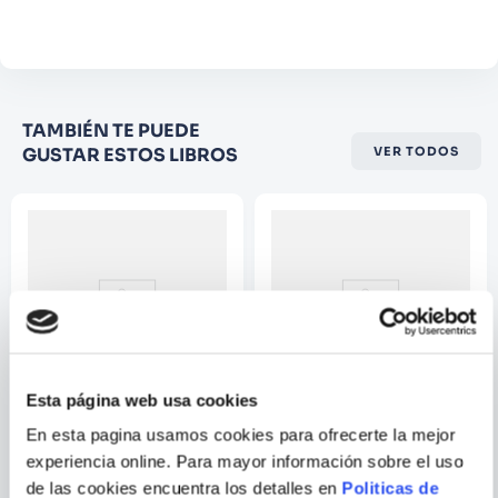
actual de las cervecerías artesanales, en
Comentario
pleno desarrollo tanto en Europa como en
América.
Califique el producto de 1 a 5
TAMBIÉN TE PUEDE
estrellas
GUSTAR ESTOS LIBROS
VER TODOS
★
★
★
☆
☆
Su nombre
Correo electrónico
Escribir comentario
Esta página web usa cookies
En esta pagina usamos cookies para ofrecerte la mejor
JUSTIN KENNEDY
SERGI FREIXES;
experiencia online. Para mayor información sobre el uso
ALBERT PUNSOLA
THE BUCKET LIST: BEER
EL MUNDO DE LA CERVEZA
de las cookies encuentra los detalles en
Politicas de