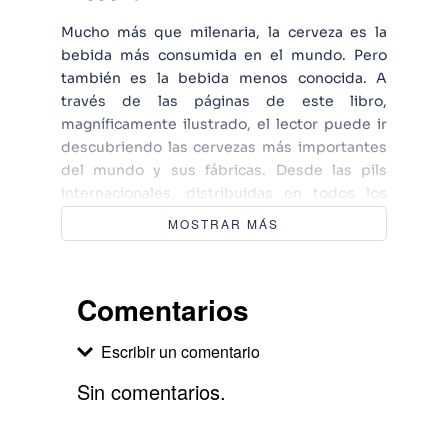
Mucho más que milenaria, la cerveza es la
bebida más consumida en el mundo. Pero
también es la bebida menos conocida. A
través de las páginas de este libro,
magníficamente ilustrado, el lector puede ir
descubriendo las cervezas más importantes
del mundo y sus fábricas. Desde las pils
internacionales, distribuidas en todos los
paises hasta las gueuzes belgas que gustan
MOSTRAR MÁS
de la intimidad, desde las ales británicas
servidas en los tradicionales pubs hasta las
modernas draft brees japonesas, están todos
Comentarios
descritas con su historia y sus
particulariedades, presentadas en sus
Escribir un comentario
envases originales, que muestran las infinita
variedad de las formas de botella y la
Sin comentarios.
originalidad de las etiquetas. También se
refleja la expansión actual de originalidad de
Agregar comentario
las etiquetas. También se refleja la expansión