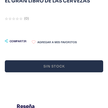
EL GRAN LIBRO DE LAS CERVEZAS
9
.
Infantil
10
.
Warhammer
☆
☆
☆
☆
☆
(
0
)
COMPARTIR
SIN STOCK
Reseña