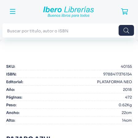
Buscar por titulo, autor o ISBN
TÉRMINOS MÁS BUSCADOS
1
.
Harry Potter
SKU
:
40155
2
.
Blue Lock
ISBN
:
9788417376154
3
.
Jujutsu Kaisen
Editorial
:
PLATAFORMA NEO
Año
:
2018
4
.
Odisea
Páginas
:
472
5
.
Manga
Peso
:
0.62Kg
Ancho
:
22cm
6
.
Iliada
Alto
:
14cm
7
.
Stephen King
8
.
Noches Blancas