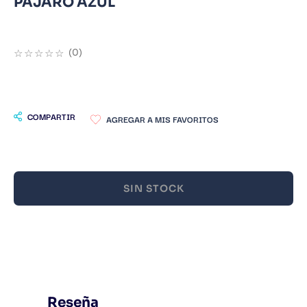
PAJARO AZUL
9
.
Infantil
10
.
Warhammer
☆
☆
☆
☆
☆
(
0
)
COMPARTIR
SIN STOCK
Reseña