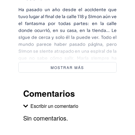
Ha pasado un año desde el accidente que
tuvo lugar al final de la calle 118 y Simon aún ve
el fantasma por todas partes: en la calle
donde ocurrió, en su casa, en la tienda... Le
sigue de cerca y solo él la puede ver. Todo el
mundo parece haber pasado página, pero
Simon se siente atrapado en una espiral de la
que no sabe cómo salir. María siempre ha
tenido una forma muy curiosa de lidiar con los
MOSTRAR MÁS
problemas: huir de ellos. Después de lo que
pasó con su familia, tomó un avión y acabó en
Francia, de donde era su madre, para
Comentarios
empezar de cero su vida. Lo único que la une a
su pasado son las postales que le envía a su
Escribir un comentario
hermano: siempre sin remitente; charlas
unilaterales y seguras. Cuando encuentran
Sin comentarios.
una foto en uno de los libros de Valeria y leen
la carta escrita en el dorso, la única opción
Agregar comentario
plausible parece intentar encontrar a la dueña