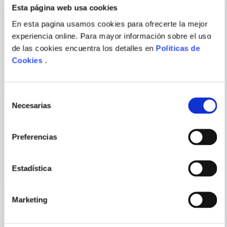
Esta página web usa cookies
En esta pagina usamos cookies para ofrecerte la mejor
experiencia online. Para mayor información sobre el uso
VARIOS AUTORES
LEIGH BARDUGO
de las cookies encuentra los detalles en
Politicas de
ENVIAR
COMENTARIO
Cookies
.
VENOM VOL. 2
WONDER WOMAN:
WARBRINGER (DC ICONS
SERIES)
Selección
Necesarias
de
consentimiento
Preferencias
PORQUE TAMBIÉN
VISTE
VER TODOS
Estadística
Marketing