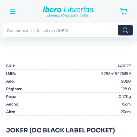
Buscar por titulo, autor o ISBN
TÉRMINOS MÁS BUSCADOS
1
.
Harry Potter
SKU
:
145077
2
.
Blue Lock
ISBN
:
9788418475399
3
.
Jujutsu Kaisen
Año
:
2020
Páginas
:
128.0
4
.
Odisea
Peso
:
0.17Kg
5
.
Manga
Ancho
:
15cm
Alto
:
23cm
6
.
Stephen King
7
.
Iliada
JOKER (DC BLACK LABEL POCKET)
8
.
Noches Blancas