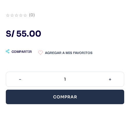
9
.
Infantil
☆
☆
☆
☆
☆
(
0
)
10
.
Warhammer
S/
55
.
00
COMPARTIR
－
＋
COMPRAR