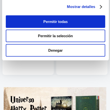
Mostrar detalles
Permitir todas
Permitir la selección
VARIOS AUTORES
Denegar
GUARDIANES DE LA
KIMBA
GALAXIA