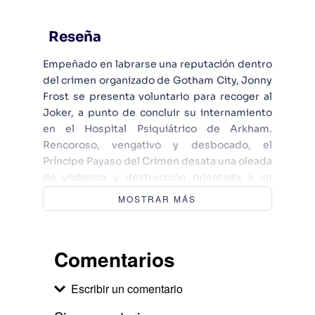
Reseña
Empeñado en labrarse una reputación dentro
del crimen organizado de Gotham City, Jonny
Frost se presenta voluntario para recoger al
Joker, a punto de concluir su internamiento
en el Hospital Psiquiátrico de Arkham.
Rencoroso, vengativo y desbocado, el
Príncipe Payaso del Crimen desata una oleada
de violencia y destrucción orientada a un
único objetivo: recuperar el trono usurpado
MOSTRAR MÁS
durante su ausencia. A través de los ojos de
un secuaz del tres al cuarto, Brian Azzarello y
Lee Bermejo (Batman: Fuego cruzado, Luthor,
Comentarios
Antes de Watchmen: Rorschach, Batman:
Condenado) aprovechan las páginas de la
Escribir un comentario
novela gráfica Joker para retratar los bajos
fondos gothamitas y reinterpretar de forma