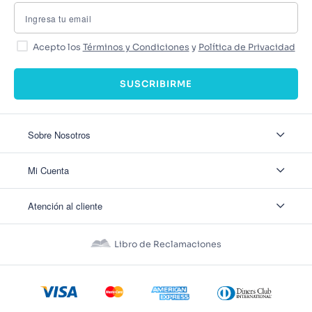
Acepto los
Términos y Condiciones
y
Política de Privacidad
SUSCRIBIRME
Sobre Nosotros
Sobre Nosotros
Mi Cuenta
Nuestas tiendas
Contáctanos
Ingresar
Atención al cliente
Ver mis Pedidos
Ver mis Direcciones
Políticas de Envío
Crear Cuenta
Políticas de Privacidad
Recuperar Contraseña
Libro de Reclamaciones
Políticas de Devoluciones
Políticas de Cookies
Términos y Condiciones
Términos y Condiciones Promos