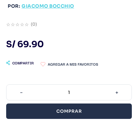
POR:
GIACOMO BOCCHIO
9
.
Infantil
10
.
1984
☆
☆
☆
☆
☆
(
0
)
S/
69
.
90
COMPARTIR
－
＋
COMPRAR