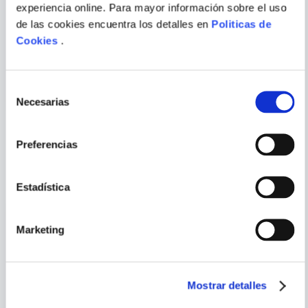
experiencia online. Para mayor información sobre el uso
de las cookies encuentra los detalles en
Politicas de
RODRIGO
GIACOMO BOCCHIO
FERNANDINI
Cookies
.
MI HISTORIA EN 100
ELEVA TU JUEGO CULINARIO
RECETAS
COMPRAR
COMPRAR
ENVIAR
S/
79
.
00
S/
69
.
90
Selección
COMENTARIO
Necesarias
de
consentimiento
Preferencias
PORQUE TAMBIÉN
VISTE
VER TODOS
Estadística
Marketing
Mostrar detalles