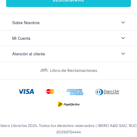
SUSCRIBIRME
Sobre Nosotros
Sobre Nosotros
Mi Cuenta
Nuestas tiendas
Contáctanos
Ingresar
Atención al cliente
Ver mis Pedidos
Ver mis Direcciones
Políticas de Envío
Crear Cuenta
Políticas de Privacidad
Recuperar Contraseña
Libro de Reclamaciones
Políticas de Devoluciones
Políticas de Cookies
Términos y Condiciones
Términos y Condiciones Promos
Ibero Librerías 2024. Todos los derechos reservados | IBERO A&G SAC. RUC
20295754444