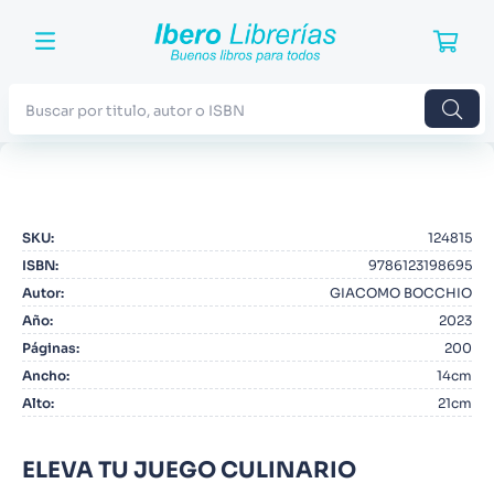
Buscar por titulo, autor o ISBN
TÉRMINOS MÁS BUSCADOS
1
.
Harry Potter
SKU
:
124815
2
.
Blue Lock
ISBN
:
9786123198695
3
.
Jujutsu Kaisen
Autor
:
GIACOMO BOCCHIO
Año
:
2023
4
.
Odisea
Páginas
:
200
5
.
Manga
Ancho
:
14cm
Alto
:
21cm
6
.
Iliada
7
.
Stephen King
ELEVA TU JUEGO CULINARIO
8
.
Noches Blancas