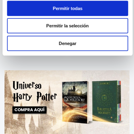
Permitir todas
RODRIGO
VARIOS AUTORES
FERNANDINI
Permitir la selección
MI HISTORIA EN 100
QUINOA: 100 DELICIOUS
RECETAS
RECIPES USING THE
SUPERGRAIN
Denegar
COMPRAR
COMPRAR
S/
79
.
00
S/
34
.
90