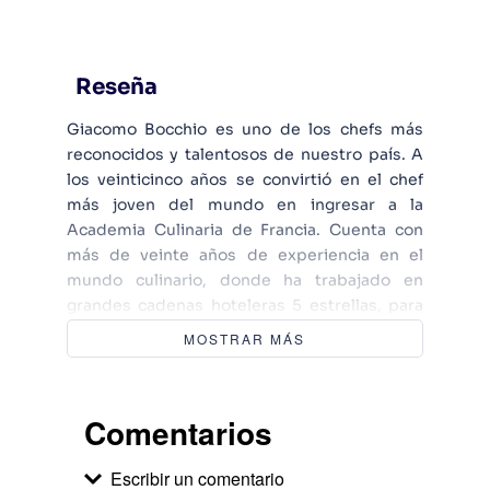
Reseña
Giacomo Bocchio es uno de los chefs más
reconocidos y talentosos de nuestro país. A
los veinticinco años se convirtió en el chef
más joven del mundo en ingresar a la
Academia Culinaria de Francia. Cuenta con
más de veinte años de experiencia en el
mundo culinario, donde ha trabajado en
grandes cadenas hoteleras 5 estrellas, para
grandes cocineros reconocidos como Alex
MOSTRAR MÁS
Atala y Joan Roca, como profesor en las
mejores escuelas gastronómicas de Perú. A
los veintiséis años abrió el restaurante
Comentarios
Manifiesto. Actualmente, brinda asorías en
diferentes países y es uno de los jurados del
Escribir un comentario
reality show El Gran Chef Famosos, de Latina.