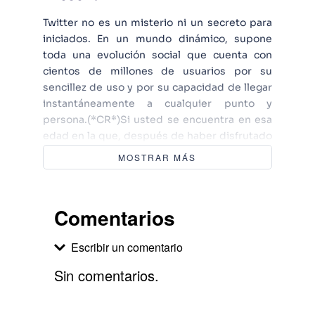
Twitter no es un misterio ni un secreto para
iniciados. En un mundo dinámico, supone
toda una evolución social que cuenta con
cientos de millones de usuarios por su
sencillez de uso y por su capacidad de llegar
instantáneamente a cualquier punto y
persona.(*CR*)Si usted se encuentra en esa
edad en la que, después de haber disfrutado
de muchas cosas, no quiere perderse nada
MOSTRAR MÁS
del mundo actual, este libro es para usted.
Sólo necesitará un poco de tiempo, un poco
de ilusión, y un mucho de curiosidad.
Comentarios
(*CR*)Con esta obra será capaz de entrar en
Twitter, ver lo que le ofrece y lo que puede
Escribir un comentario
extraer de esta herramienta de comunicación
instantánea con facilidad, comodidad y sin
Sin comentarios.
complicaciones. Aprenderá de forma
práctica, paso a paso, todo lo que le interesa y
Agregar comentario
todo lo que está al alcance de su mano.