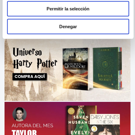
SEGURIDAD DE LA
Permitir la selección
INFORMACIÓN DEBE SABER
COMPRAR
S/
19
.
90
Denegar