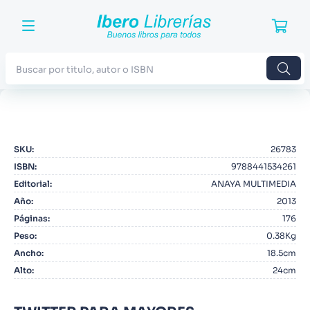
Buscar por titulo, autor o ISBN
TÉRMINOS MÁS BUSCADOS
1
.
Harry Potter
SKU
:
26783
2
.
Blue Lock
ISBN
:
9788441534261
3
.
Jujutsu Kaisen
Editorial
:
ANAYA MULTIMEDIA
Año
:
2013
4
.
Odisea
Páginas
:
176
5
.
Manga
Peso
:
0.38Kg
Ancho
:
18.5cm
6
.
Iliada
Alto
:
24cm
7
.
Stephen King
8
.
Noches Blancas