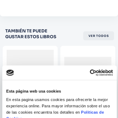
Comentario
Califique el producto de 1 a 5
TAMBIÉN TE PUEDE
estrellas
GUSTAR ESTOS LIBROS
VER TODOS
★
★
★
☆
☆
Su nombre
Correo electrónico
Escribir comentario
Esta página web usa cookies
En esta pagina usamos cookies para ofrecerte la mejor
ROBERT D. STUEART
experiencia online. Para mayor información sobre el uso
de las cookies encuentra los detalles en
Politicas de
GESTION DE BIBLIOTECAS Y
INTELIGENCIA ARTIFICIAL.