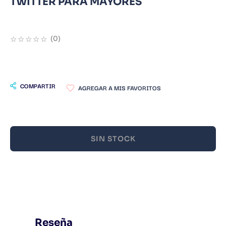
TWITTER PARA MAYORES
9
.
Infantil
10
.
Warhammer
☆
☆
☆
☆
☆
(
0
)
COMPARTIR
SIN STOCK
Reseña