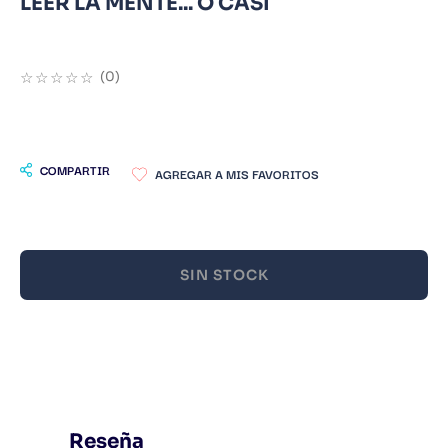
LEER LA MENTE... O CASI
9
.
Warhammer
10
.
Infantil
☆
☆
☆
☆
☆
(
0
)
COMPARTIR
SIN STOCK
Reseña