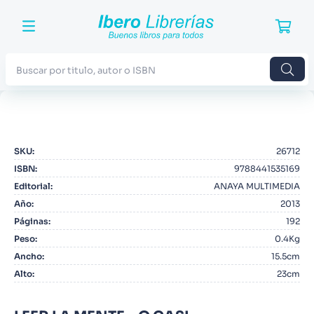
Buscar por titulo, autor o ISBN
TÉRMINOS MÁS BUSCADOS
1
.
Harry Potter
SKU
:
26712
2
.
Blue Lock
ISBN
:
9788441535169
3
.
Jujutsu Kaisen
Editorial
:
ANAYA MULTIMEDIA
Año
:
2013
4
.
Odisea
Páginas
:
192
5
.
Manga
Peso
:
0.4Kg
Ancho
:
15.5cm
6
.
Iliada
Alto
:
23cm
7
.
Stephen King
8
.
Noches Blancas