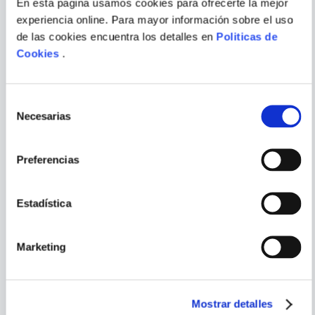
En esta pagina usamos cookies para ofrecerte la mejor
experiencia online. Para mayor información sobre el uso
COMO SER UN ESTOICO
SU HIJO, UNA PERSONA
ENVIAR
COMPETENTE
de las cookies encuentra los detalles en
Politicas de
COMENTARIO
Cookies
.
Selección
Necesarias
de
PORQUE TAMBIÉN
consentimiento
VISTE
VER TODOS
Preferencias
Estadística
Marketing
Mostrar detalles