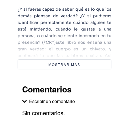
¿Y si fueras capaz de saber qué es lo que los
demás piensan de verdad? ¿Y si pudieras
identificar perfectamente cuándo alguien te
está mintiendo, cuándo le gustas a una
persona, o cuándo se siente incómoda en tu
presencia? (*CR*)Este libro nos enseña una
gran verdad: el cuerpo es un chivato, y
confesará lo que las palabras ocultan. Así
podrás entender lo que a otros se les escapa.
MOSTRAR MÁS
Así podrás leer la mente de los demás… ¡o
casi!(*CR*)Podrás mejorar tus relaciones
interpersonales en todos los ámbitos
Comentarios
(laboral, personal, etc.), y ganar fuerza y poder
para gestionar tu vida, dándole de este modo
Escribir un comentario
un giro de 180º a tus dotes comunicativas y
relacionales.(*CR*)El verdadero poder radica
Sin comentarios.
en "cómo" se usa este inmenso poder del
lenguaje no verbal "Quien no comprende una
Agregar comentario
mirada tampoco entenderá una larga