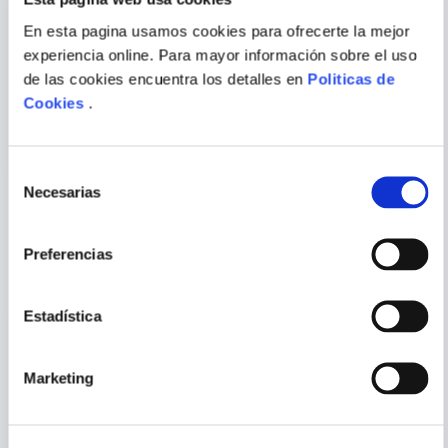
En esta pagina usamos cookies para ofrecerte la mejor
TOM SHARPE
STEFAN ZWEIG
experiencia online. Para mayor información sobre el uso
ENVIAR
de las cookies encuentra los detalles en
Politicas de
COMENTARIO
ZAFARRANCHO EN
LA OBLIGACION
CAMBRIDGE
Cookies
.
Selección
Necesarias
de
consentimiento
PORQUE TAMBIÉN
Preferencias
VISTE
VER TODOS
Estadística
Marketing