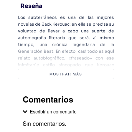
Reseña
Los subterráneos es una de las mejores
novelas de Jack Kerouac; en ella se precisa su
voluntad de llevar a cabo una suerte de
autobiografía literaria que será, al mismo
tiempo, una crónica legendaria de la
Generación Beat. En efecto, casi todo es aquí
relato autobiográfico, «fraseado» con ese
inimitable estilo sincopado que Kerouac
aprendió escuchando en el Minton’s de Nueva
MOSTRAR MÁS
York a los grandes del bop. La novela
transcurre en San Francisco, ciudad a la que
Kerouac llegó en 1953, antes de alcanzar la
Comentarios
fama, y es un fresco de días y de noches
habitadas por el jazz, el alcohol y las drogas,
Escribir un comentario
cabalgando entre la desesperación absoluta y
las ilusiones más descabelladas, al hilo de una
Sin comentarios.
estremecedora historia de amor: la del