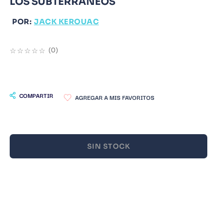
LOS SUBTERRÁNEOS
9
.
Infantil
POR:
JACK KEROUAC
10
.
Warhammer
☆
☆
☆
☆
☆
(
0
)
COMPARTIR
SIN STOCK