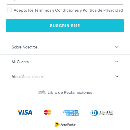
Acepto los
Términos y Condiciones
y
Política de Privacidad
SUSCRIBIRME
Sobre Nosotros
Sobre Nosotros
Mi Cuenta
Nuestas tiendas
Contáctanos
Ingresar
Atención al cliente
Ver mis Pedidos
Ver mis Direcciones
Políticas de Envío
Crear Cuenta
Políticas de Privacidad
Recuperar Contraseña
Libro de Reclamaciones
Políticas de Devoluciones
Políticas de Cookies
Términos y Condiciones
Términos y Condiciones Promos