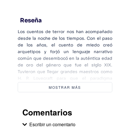
Reseña
Los cuentos de terror nos han acompañado
desde la noche de los tiempos. Con el paso
de los años, el cuento de miedo creó
arquetipos y forjó un lenguaje narrativo
común que desembocó en la auténtica edad
de oro del género que fue el siglo XIX.
Tuvieron que llegar grandes maestros como
H. P. Lovecraft para que el paradigma
cambiase, pero el fondo siempre era el
MOSTRAR MÁS
mismo: el miedo a lo desconocido. En esta
selección encontramos 32 relatos,
testimonios inigualables de los autores que
Comentarios
mejor han sabido activar los resortes que nos
hacen temblar, sufrir, acongojarnos y, en
Escribir un comentario
última instancia