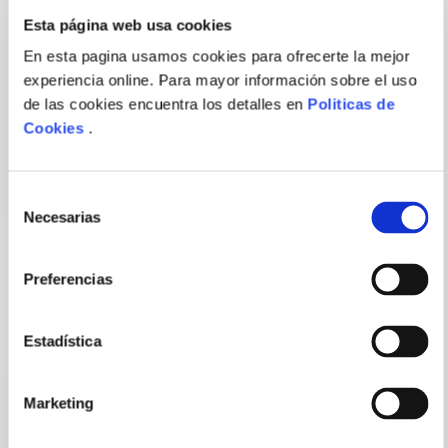
Esta página web usa cookies
En esta pagina usamos cookies para ofrecerte la mejor
experiencia online. Para mayor información sobre el uso
JORGE LUIS BORGES
STEFAN ZWEIG
de las cookies encuentra los detalles en
Politicas de
ENVIAR
Cookies
.
COMENTARIO
EL INFORME DE BRODIE
LA OBLIGACION
Selección
Necesarias
de
consentimiento
Preferencias
PORQUE TAMBIÉN
VISTE
VER TODOS
Estadística
Marketing