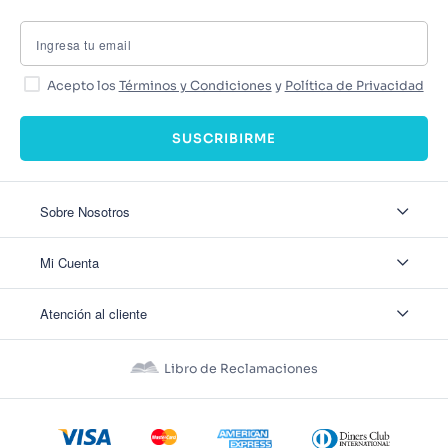
Acepto los
Términos y Condiciones
y
Política de Privacidad
SUSCRIBIRME
Sobre Nosotros
Sobre Nosotros
Mi Cuenta
Nuestas tiendas
Contáctanos
Ingresar
Atención al cliente
Ver mis Pedidos
Ver mis Direcciones
Políticas de Envío
Crear Cuenta
Políticas de Privacidad
Recuperar Contraseña
Libro de Reclamaciones
Políticas de Devoluciones
Políticas de Cookies
Términos y Condiciones
Términos y Condiciones Promos