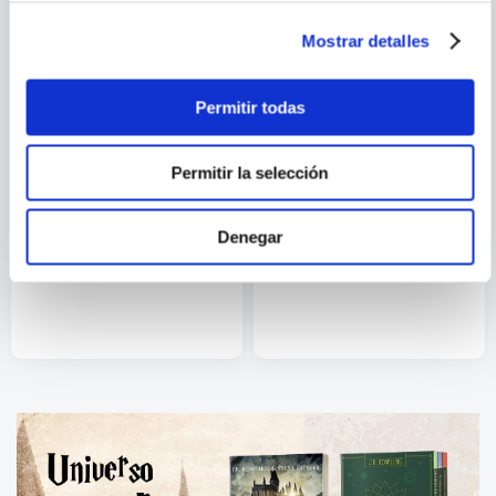
Mostrar detalles
Permitir todas
Permitir la selección
AMELIE NOTHOMB
TOM SHARPE
Denegar
RIQUETE EL DEL COPETE
BECAS FLACAS