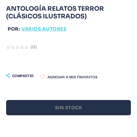
ANTOLOGÍA RELATOS TERROR
9
.
Warhammer
(CLÁSICOS ILUSTRADOS)
10
.
Infantil
POR:
VARIOS AUTORES
☆
☆
☆
☆
☆
(
0
)
COMPARTIR
SIN STOCK