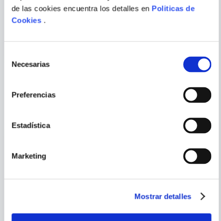
SONIA FERNANDEZ-
AFRICA VAZQUEZ
de las cookies encuentra los detalles en
Politicas de
VIDAL
BELTRAN
LA PUERTA DE LOS TRES
EL JURAMENTO CARMESI
Cookies
.
CERROJOS 2. LA SENDA DE
LAS
ENVIAR
COMENTARIO
Selección
Necesarias
de
consentimiento
Preferencias
PORQUE TAMBIÉN
VISTE
VER TODOS
Estadística
Marketing
Mostrar detalles