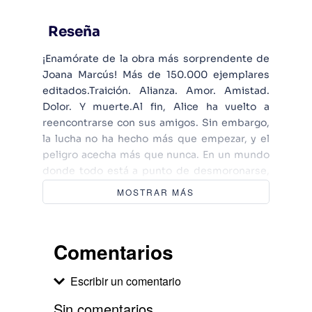
Reseña
¡Enamórate de la obra más sorprendente de
Joana Marcús! Más de 150.000 ejemplares
editados.Traición. Alianza. Amor. Amistad.
Dolor. Y muerte.Al fin, Alice ha vuelto a
reencontrarse con sus amigos. Sin embargo,
la lucha no ha hecho más que empezar, y el
peligro acecha más que nunca. En un mundo
donde todo está a punto de desmoronarse,
Alice sabe que las decisiones que tome serán
MOSTRAR MÁS
cruciales para el destino de todos.Cuando
parece que te lo han arrebatado todo, ¿hasta
dónde serías capaz de llegar por los tuyos?
Comentarios
Escribir un comentario
Sin comentarios.