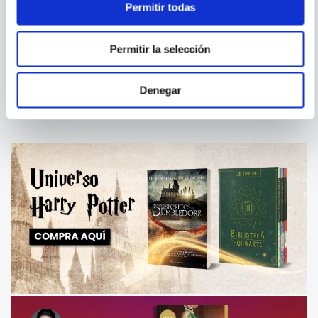
Permitir todas
SONIA FERNANDEZ-
R. J. PALACIO
VIDAL
LA PUERTA DE LOS TRES
WONDER. EL LIBRO DE
Permitir la selección
CERROJOS 2. LA SENDA DE
PRECEPTOS DEL SEÑOR
LAS
BROWNE
Denegar