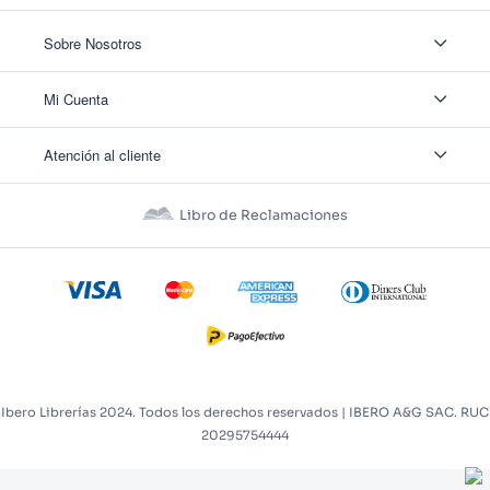
Sobre Nosotros
Sobre Nosotros
Mi Cuenta
Nuestas tiendas
Contáctanos
Ingresar
Atención al cliente
Ver mis Pedidos
Ver mis Direcciones
Políticas de Envío
Crear Cuenta
Políticas de Privacidad
Recuperar Contraseña
Libro de Reclamaciones
Políticas de Devoluciones
Políticas de Cookies
Términos y Condiciones
Términos y Condiciones Promos
Ibero Librerías 2024. Todos los derechos reservados | IBERO A&G SAC. RUC
20295754444