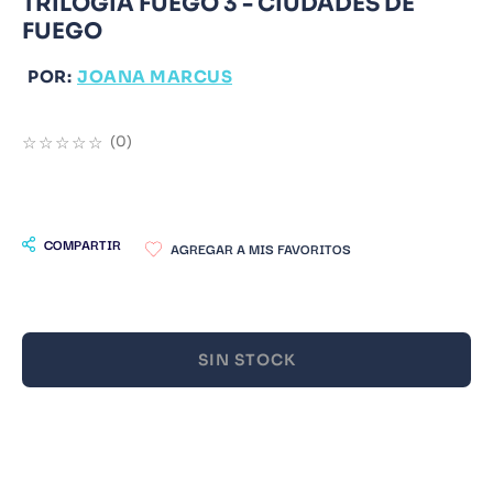
TRILOGÍA FUEGO 3 - CIUDADES DE
FUEGO
9
.
Warhammer
10
.
Infantil
POR:
JOANA MARCUS
☆
☆
☆
☆
☆
(
0
)
COMPARTIR
SIN STOCK