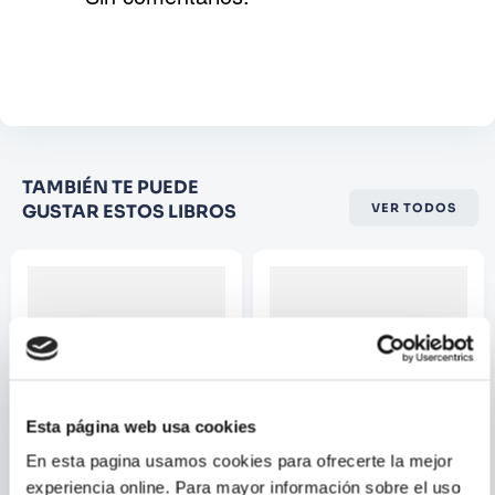
Agregar comentario
Comentario
Califique el producto de 1 a 5
TAMBIÉN TE PUEDE
estrellas
GUSTAR ESTOS LIBROS
VER TODOS
★
★
★
☆
☆
Su nombre
Correo electrónico
Esta página web usa cookies
Escribir comentario
En esta pagina usamos cookies para ofrecerte la mejor
experiencia online. Para mayor información sobre el uso