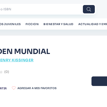
 o ISBN
OS JUVENILES
FICCION
BIENESTAR Y SALUD
ACTUALIDAD Y EM
DEN MUNDIAL
ENRY KISSINGER
☆
(
0
)
RTIR