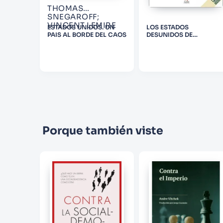
THOMAS
SNEGAROFF;
VINCENT LEMIRE
MBIS
ESTADOS UNIDOS. UN
LOS ESTADOS
PAIS AL BORDE DEL CAOS
DESUNIDOS DE
LATINOAMERICA
Porque también viste