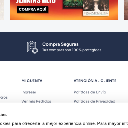
Compra Seguras
Tus compras son 100% protegidas
MI CUENTA
ATENCIÓN AL CLIENTE
S
Ingresar
Políticas de Envío
tros
Ver mis Pedidos
Políticas de Privacidad
iendas
Ver mis Direcciones
Políticas de Cookies
ies
s
Crear Cuenta
Políticas de Devoluciones
kies para ofrecerte la mejor experiencia online. Para mayor in