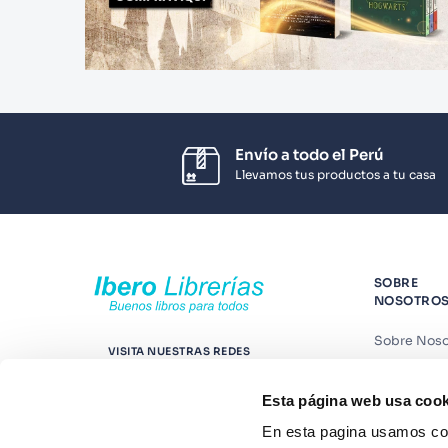
Envío a todo el Perú
Llevamos tus productos a tu casa
SOBRE
NOSOTRO
Sobre Noso
VISITA NUESTRAS REDES
Nuestras t
Esta página web usa cook
Contáctano
En esta pagina usamos coo
Suscríbete