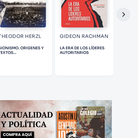
THEODOR HERZL
GIDEON RACHMAN
SIONISMO. ORIGENES Y
LA ERA DE LOS LÍDERES
LIMITES 
TEXTOS
AUTORITARIOS
DEMOCR
FUNDACIONALES DEL
ESTADO DE ISRAEL