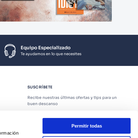
Equipo Especializado
Te ayudamos en lo que necesites
SUSCRÍBETE
Recibe nuestras últimas ofertas y tips para un
buen descanso
Permitir todas
formación
Acepto los
Términos y Condiciones
y
Política