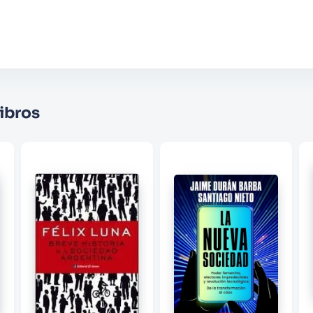
Comentario
Califique el producto de 1 a 5 estrellas
★
★
★
☆
☆
Su nombre
ibros
Correo electrónico
Escribir comentario