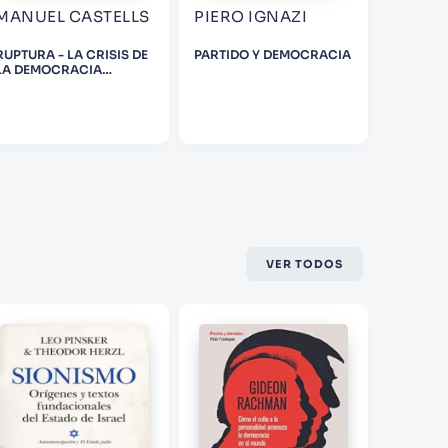
MANUEL CASTELLS
PIERO IGNAZI
STAR 
MIGUE
UPTURA - LA CRISIS DE
PARTIDO Y DEMOCRACIA
RÍOS DE
LA DEMOCRACIA
CAÍDA D
LIBERAL (3RA ED.)
LUMINO
VER TODOS