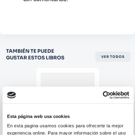
Agregar comentario
Comentario
Califique el producto de 1 a 5
TAMBIÉN TE PUEDE
estrellas
GUSTAR ESTOS LIBROS
VER TODOS
★
★
★
☆
☆
Su nombre
Correo electrónico
Esta página web usa cookies
Escribir comentario
En esta pagina usamos cookies para ofrecerte la mejor
experiencia online. Para mayor información sobre el uso