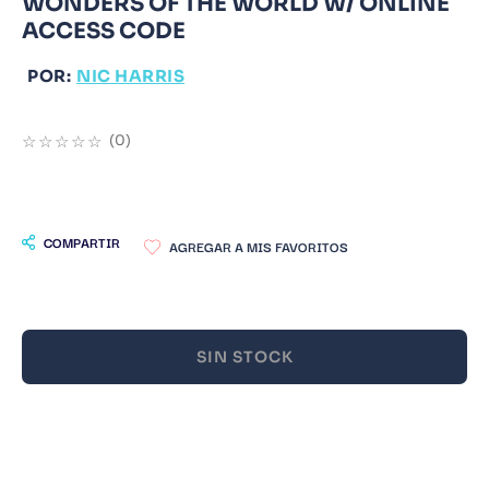
WONDERS OF THE WORLD W/ ONLINE
ACCESS CODE
9
.
Infantil
10
.
Warhammer
POR:
NIC HARRIS
☆
☆
☆
☆
☆
(
0
)
COMPARTIR
SIN STOCK