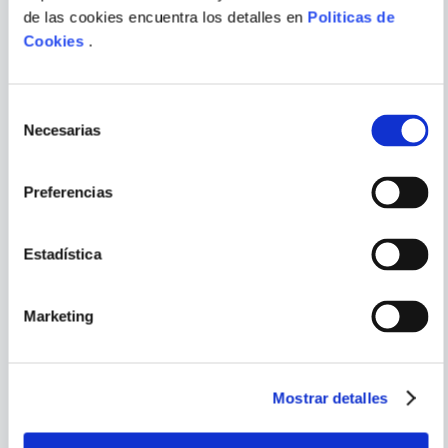
NIC HARRIS
de las cookies encuentra los detalles en
Politicas de
WONDERS OF THE WORLD
Cookies
.
W/ ONLINE ACCESS CODE
ENVIAR
COMENTARIO
Selección
Necesarias
de
consentimiento
Preferencias
PORQUE TAMBIÉN
VISTE
VER TODOS
Estadística
Marketing
Mostrar detalles