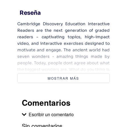
Reseña
Cambridge Discovery Education Interactive
Readers are the next generation of graded
readers - captivating topics, high-impact
video, and interactive exercises designed to
motivate and engage. The ancient world had
seven wonders - amazing things made by
people. Today, people dont agree about what
the biggest wonders are. What do you think is
a wonder? Use your unique code inside the
MOSTRAR MÁS
book to access the online reader, complete
with videos and interactive exercises. Word
count: 1626. Lexile Reading Level: 680L.
Comentarios
Escribir un comentario
Sin comentarios.