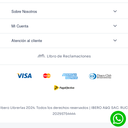
Sobre Nosotros
Sobre Nosotros
Mi Cuenta
Nuestas tiendas
Contáctanos
Ingresar
Atención al cliente
Ver mis Pedidos
Ver mis Direcciones
Políticas de Envío
Crear Cuenta
Políticas de Privacidad
Recuperar Contraseña
Libro de Reclamaciones
Políticas de Devoluciones
Políticas de Cookies
Términos y Condiciones
Términos y Condiciones Promos
Ibero Librerías 2024. Todos los derechos reservados | IBERO A&G SAC. RUC
20295754444