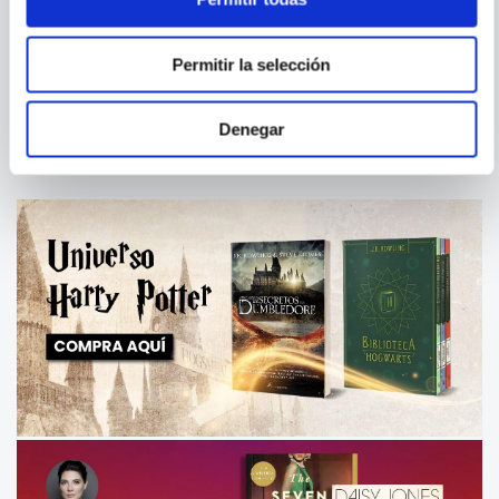
PÍDEME LO QUE QUIERAS,
PÍDEME LO QUE QUIERAS
AHORA Y SIEMPRE
Permitir la selección
COMPRAR
S/
69
.
90
Denegar