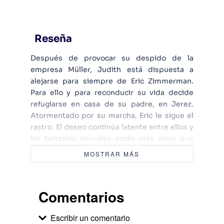
Reseña
Después de provocar su despido de la
empresa Müller, Judith está dispuesta a
alejarse para siempre de Eric Zimmerman.
Para ello y para reconducir su vida decide
refugiarse en casa de su padre, en Jerez.
Atormentado por su marcha, Eric le sigue el
rastro. El deseo continúa latente entre ellos y
las fantasías sexuales están más vivas que
nunca, pero esta vez será Judith quien le
MOSTRAR MÁS
imponga sus condiciones, que él acepta por
el amor que le profesa. Todo parece volver a la
normalidad, hasta que una llamada
Comentarios
inesperada los obliga a interrumpir su
reconciliación y desplazarse hasta Munich.
Escribir un comentario
Lejos de su entorno, en una ciudad que le