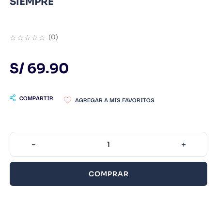
SIEMPRE
9
.
Noches Blancas
10
.
1984
☆
☆
☆
☆
☆
(
0
)
S/
69
.
90
COMPARTIR
－
＋
COMPRAR