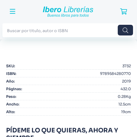
Buscar por titulo, autor o ISBN
TÉRMINOS MÁS BUSCADOS
1
.
Harry Potter
SKU
:
3732
2
.
Blue Lock
ISBN
:
9789584280770
3
.
Jujutsu Kaisen
Año
:
2019
Páginas
:
432.0
4
.
Odisea
Peso
:
0.28Kg
5
.
Manga
Ancho
:
12.5cm
Alto
:
19cm
6
.
Stephen King
7
.
Iliada
PÍDEME LO QUE QUIERAS, AHORA Y
8
.
Infantil