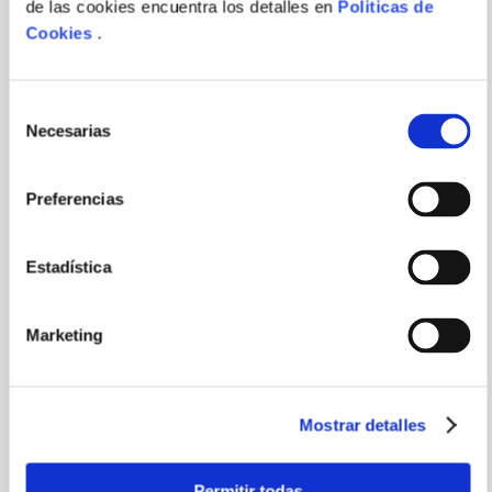
de las cookies encuentra los detalles en
Politicas de
Cookies
.
PÍDEME LO QUE QUIERAS,
PÍDEME LO QUE QUIERAS
AHORA Y SIEMPRE
COMPRAR
S/
69
.
90
Selección
Necesarias
de
ENVIAR
COMENTARIO
consentimiento
Preferencias
PORQUE TAMBIÉN
VISTE
VER TODOS
Estadística
Marketing
Mostrar detalles
Permitir todas