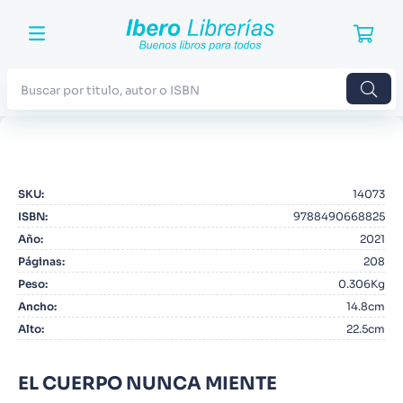
Buscar por titulo, autor o ISBN
TÉRMINOS MÁS BUSCADOS
1
.
Harry Potter
SKU
:
14073
2
.
Blue Lock
ISBN
:
9788490668825
3
.
Jujutsu Kaisen
Año
:
2021
Páginas
:
208
4
.
Odisea
Peso
:
0.306Kg
5
.
Manga
Ancho
:
14.8cm
Alto
:
22.5cm
6
.
Stephen King
7
.
Iliada
EL CUERPO NUNCA MIENTE
8
.
Noches Blancas