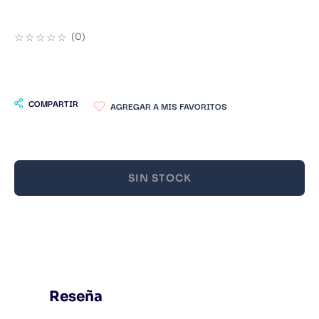
9
.
Warhammer
☆
☆
☆
☆
☆
(
0
)
10
.
Infantil
COMPARTIR
SIN STOCK
Reseña