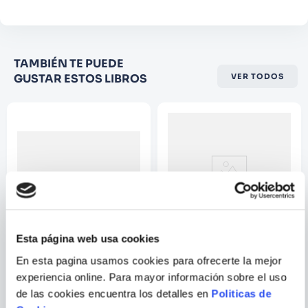
Proust, Virginia Woolf o Mishima, para
después, mediante numerosos
ejemplos, analizar las maneras de salir del
Califique el producto de 1 a 5
círculo vicioso del autoengaño y entender el
TAMBIÉN TE PUEDE
estrellas
peculiar lenguaje con el que el cuerpo llama
GUSTAR ESTOS LIBROS
VER TODOS
★
★
★
☆
☆
nuestra atención.
Su nombre
Correo electrónico
Escribir comentario
Esta página web usa cookies
JESPER JUUL
En esta pagina usamos cookies para ofrecerte la mejor
experiencia online. Para mayor información sobre el uso
AMOR SEXO Y SALUD DEL
SU HIJO, UNA PERSONA
CORAZON
COMPETENTE
de las cookies encuentra los detalles en
Politicas de