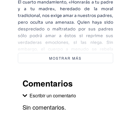
El cuarto mandamiento, «Honrarás a tu padre
y a tu madre», heredado de la moral
tradicional, nos exige amar a nuestros padres,
pero oculta una amenaza. Quien haya sido
despreciado o maltratado por sus padres
sólo podrá amar a éstos si reprime sus
verdaderas emociones, si las niega. Sin
embargo, el cuerpo a menudo se rebela
contra esta negación mediante graves
MOSTRAR MÁS
enfermedades. En estas páginas, Alice Miller
explica los mensajes que
dichas enfermedades revelan, y por qué la
Comentarios
vivencia de las emocioneshasta ahora
prohibidas permite liberarnos de
Escribir un comentario
los traumas, tanto si son debidos al maltrato
como al abuso sexual o a la carencia de afecto.
Sin comentarios.
Miller analiza, en unos retratos apasionantes,
las consecuencias de la negacióndel
Agregar comentario
sufrimiento padecido en la infancia en la
biografía de escritores como Schiller, Joyce,
Comentario