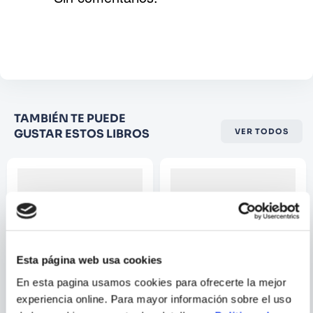
conceptos de algebra.
Agregar comentario
Comentario
Califique el producto de 1 a 5
TAMBIÉN TE PUEDE
estrellas
GUSTAR ESTOS LIBROS
VER TODOS
★
★
★
☆
☆
Su nombre
Correo electrónico
Esta página web usa cookies
Escribir comentario
En esta pagina usamos cookies para ofrecerte la mejor
experiencia online. Para mayor información sobre el uso