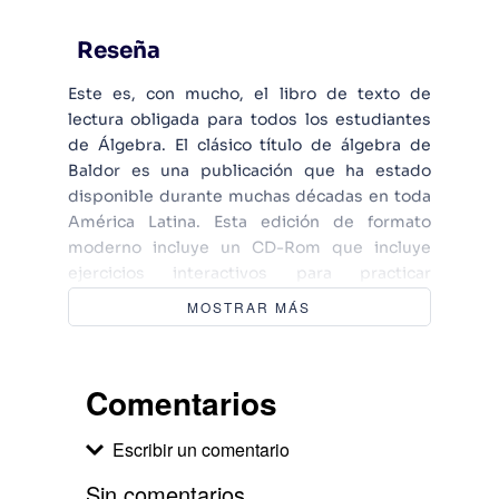
Reseña
Este es, con mucho, el libro de texto de
lectura obligada para todos los estudiantes
de Álgebra. El clásico título de álgebra de
Baldor es una publicación que ha estado
disponible durante muchas décadas en toda
América Latina. Esta edición de formato
moderno incluye un CD-Rom que incluye
ejercicios interactivos para practicar
ecuaciones, fórmulas y conceptos de álgebra.
MOSTRAR MÁS
Esta es la lectura obligada para todos los
estudiantes de Álgebra. La versión clásica de
Baldor es una publicación que ha estado
Comentarios
disponible en toda América Latina por varias
d cadas. Esta versión moderna incluye un CD-
Escribir un comentario
Rom con ejercicios interactivos para practicar
ecuaciones, fórmulas y toda clase de
Sin comentarios.