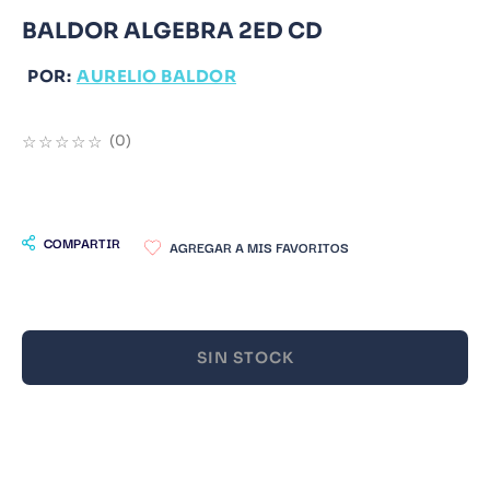
BALDOR ALGEBRA 2ED CD
9
.
Warhammer
10
.
Infantil
POR:
AURELIO BALDOR
☆
☆
☆
☆
☆
(
0
)
COMPARTIR
SIN STOCK