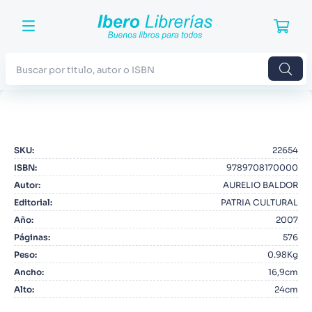
Buscar por titulo, autor o ISBN
TÉRMINOS MÁS BUSCADOS
1
.
Harry Potter
SKU
:
22654
2
.
Blue Lock
ISBN
:
9789708170000
3
.
Jujutsu Kaisen
Autor
:
AURELIO BALDOR
Editorial
:
PATRIA CULTURAL
4
.
Odisea
Año
:
2007
5
.
Manga
Páginas
:
576
Peso
:
0.98Kg
6
.
Iliada
Ancho
:
16,9cm
7
.
Stephen King
Alto
:
24cm
8
.
Noches Blancas