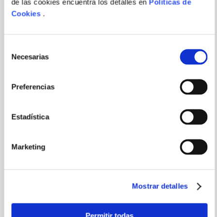
de las cookies encuentra los detalles en
Politicas de
TECNICAS DE COMPRESION
WORDPRESS 5 LA GUIA
DE VIDEO
COMPLETA
Cookies
.
ENVIAR
Selección
COMENTARIO
Necesarias
de
consentimiento
PORQUE TAMBIÉN
Preferencias
VISTE
VER TODOS
Estadística
Marketing
Mostrar detalles
Permitir todas