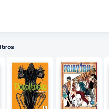
Agregar comentario
Comentario
Califique el producto de 1 a 5 estrellas
★
★
★
☆
☆
Su nombre
ibros
Correo electrónico
Escribir comentario