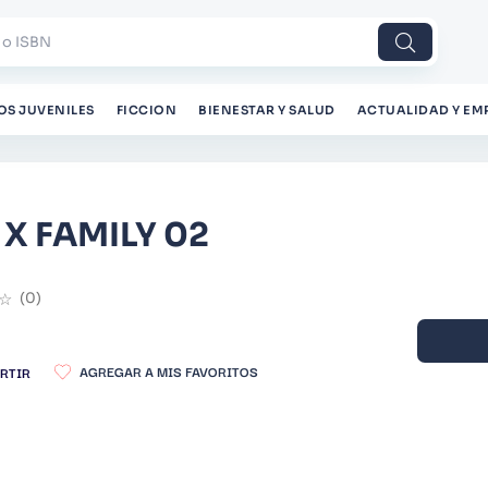
 o ISBN
OS JUVENILES
FICCION
BIENESTAR Y SALUD
ACTUALIDAD Y EM
 X FAMILY 02
☆
(
0
)
RTIR