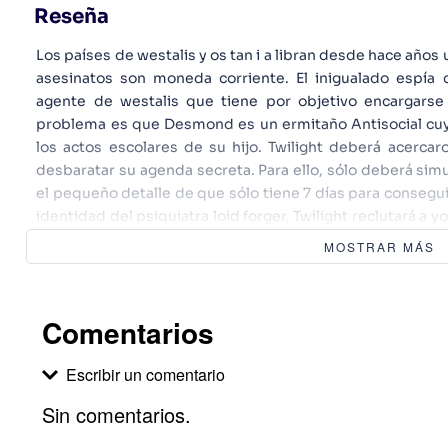
Reseña
Los países de westalis y os tan i a libran desde hace años 
asesinatos son moneda corriente. El inigualado espía 
agente de westalis que tiene por objetivo encargar
problema es que Desmond es un ermitaño Antisocial cuy
los actos escolares de su hijo. Twilight deberá acercar
desbaratar su agenda secreta. Para ello, sólo deberá sim
el pequeño detalle de que sólo tiene 7 días para conseguir 
identidad del psiquiatra loid forger, Twilight reclutará a yo
tener bajo perfil y anya, una huerfanita que sólo busca una
MOSTRAR MÁS
de esposa e hija respectivamente. Pero resulta qu
especialmente si tenemos en cuenta que yor es una as
bandos y anya es una prófuga de un laboratorio secreto 
Comentarios
Escribir un comentario
Sin comentarios.