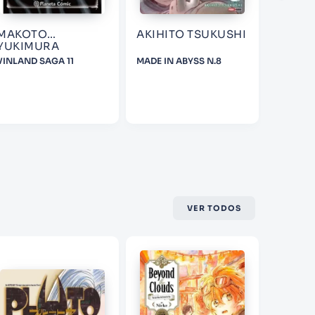
MAKOTO
AKIHITO TSUKUSHI
GUSA
YUKIMURA
VINLAND SAGA 11
MADE IN ABYSS N.8
THE DA
CONVENI
03
VER TODOS