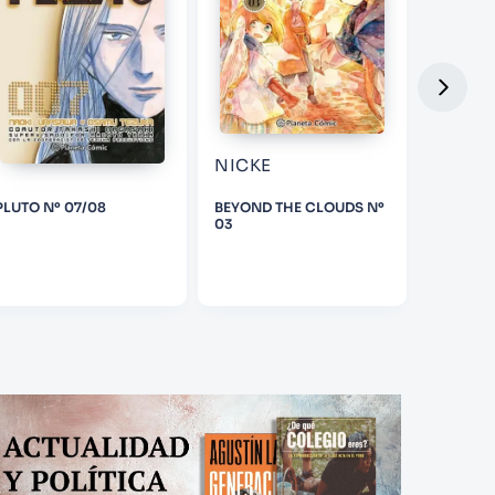
NICKE
GUSA
PLUTO Nº 07/08
BEYOND THE CLOUDS Nº
THE DA
03
CONVENI
01