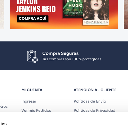
Compra Seguras
Tus compras son 100% protegidas
MI CUENTA
ATENCIÓN AL CLIENTE
S
Ingresar
Políticas de Envío
tros
Ver mis Pedidos
Políticas de Privacidad
iendas
Ver mis Direcciones
Políticas de Cookies
ies
s