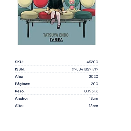
10
.
Infantil
SKU
:
45200
ISBN
:
9788418271717
Año
:
2020
Páginas
:
200
Peso
:
0.193Kg
Ancho
:
13cm
Alto
:
18cm