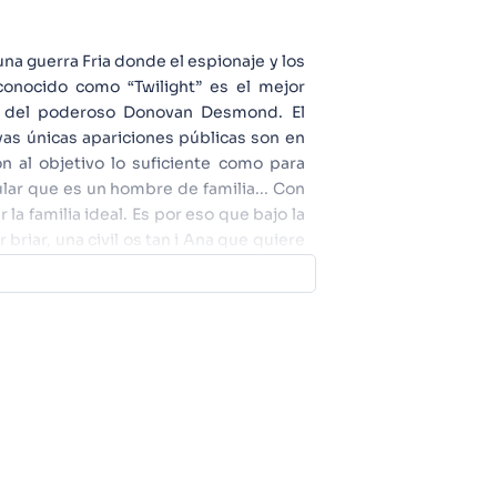
una guerra Fria donde el espionaje y los
conocido como “Twilight” es el mejor
se del poderoso Donovan Desmond. El
as únicas apariciones públicas son en
on al objetivo lo suficiente como para
ular que es un hombre de familia... Con
la familia ideal. Es por eso que bajo la
r briar, una civil os tan i Ana que quiere
 familia cariñosa, para hacer las partes
e este par tampoco es nada normal,
esina profesional buscada por ambos
donde consiguen poderes telepáticos.