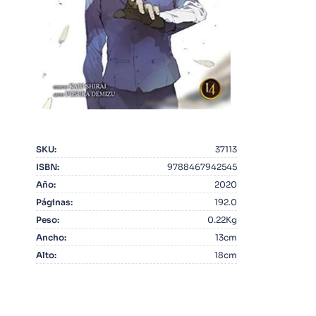
10
.
Infantil
SKU
:
37113
ISBN
:
9788467942545
Año
:
2020
Páginas
:
192.0
Peso
:
0.22Kg
Ancho
:
13cm
Alto
:
18cm