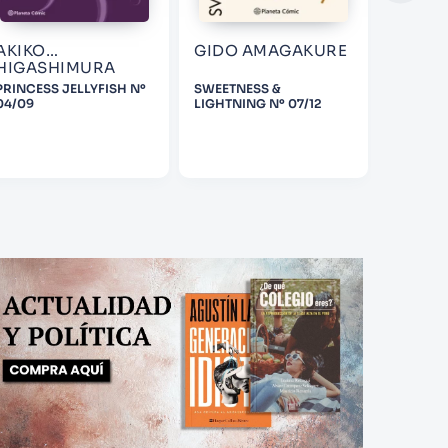
AKIKO
GIDO AMAGAKURE
VARIO
HIGASHIMURA
PRINCESS JELLYFISH Nº
SWEETNESS &
A BUSIN
04/09
LIGHTNING Nº 07/12
Nº 01