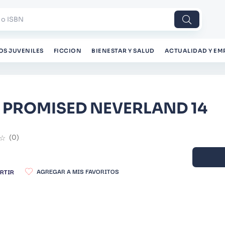
 o ISBN
OS JUVENILES
FICCION
BIENESTAR Y SALUD
ACTUALIDAD Y EM
 PROMISED NEVERLAND 14
☆
(
0
)
RTIR