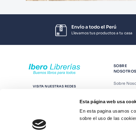
Envío a todo el Perú
Llevamos tus productos a tu casa
SOBRE
NOSOTRO
Sobre Noso
VISITA NUESTRAS REDES
Nuestras t
Esta página web usa cook
Contáctano
En esta pagina usamos coo
Suscríbete
sobre el uso de las cookie
Blog