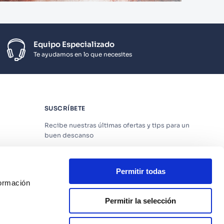
Equipo Especializado
Te ayudamos en lo que necesites
SUSCRÍBETE
Recibe nuestras últimas ofertas y tips para un
buen descanso
Permitir todas
formación
Acepto los
Términos y Condiciones
y
Política
de Privacidad
Permitir la selección
os
SUSCRIBIRME