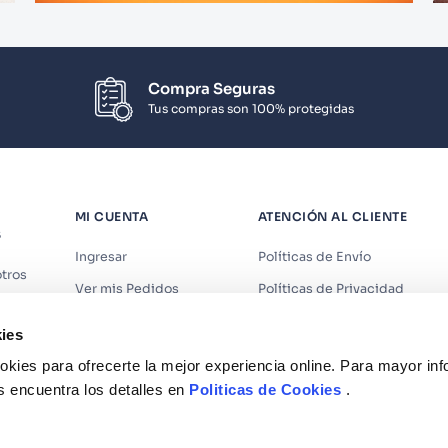
Compra Seguras
Tus compras son 100% protegidas
MI CUENTA
ATENCIÓN AL CLIENTE
S
Ingresar
Políticas de Envío
tros
Ver mis Pedidos
Políticas de Privacidad
iendas
Ver mis Direcciones
Políticas de Cookies
ies
s
Crear Cuenta
Políticas de Devoluciones
kies para ofrecerte la mejor experiencia online. Para mayor in
Recuperar Contraseña
Términos y Condiciones
s encuentra los detalles en
Politicas de Cookies
.
Términos y Condiciones Prom