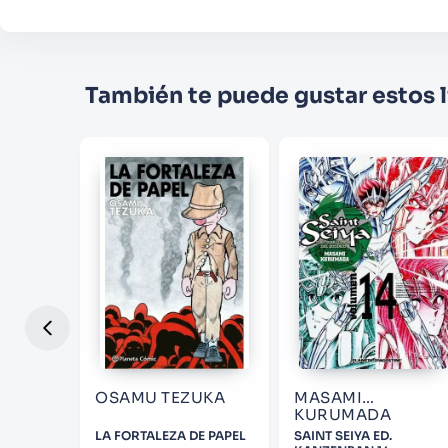
También te puede gustar estos l
OSAMU TEZUKA
MASAMI
KURUMADA
IZAS 01
LA FORTALEZA DE PAPEL
SAINT SEIYA ED.