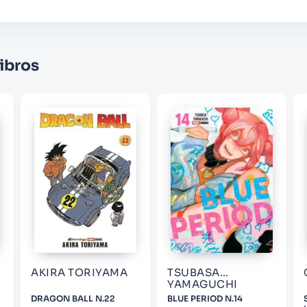
Califique el producto de 1 a 5 estrellas
★
★
★
☆
☆
Su nombre
ibros
Correo electrónico
Escribir comentario
ENVIAR COMENTARIO
AKIRA TORIYAMA
TSUBASA
YAMAGUCHI
DRAGON BALL N.22
BLUE PERIOD N.14