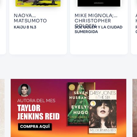
NAOYA
MIKE MIGNOLA;
MATSUMOTO
CHRISTOPHER
GOLDEN
KAIJU 8 N.3
JOE GOLEM Y LA CIUDAD
SUMERGIDA