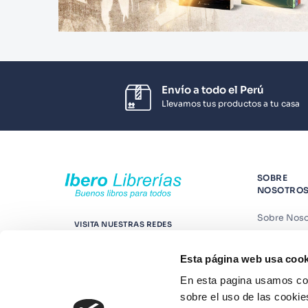
Envío a todo el Perú
Llevamos tus productos a tu casa
SOBRE
NOSOTRO
Sobre Noso
VISITA NUESTRAS REDES
Nuestras t
Esta página web usa cook
Contáctano
En esta pagina usamos coo
Suscríbete
sobre el uso de las cookie
Blog