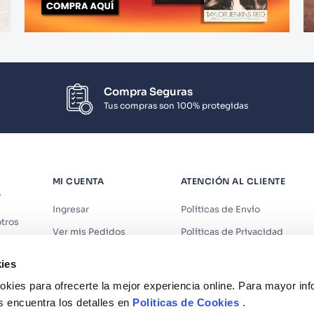
Compra Seguras
Tus compras son 100% protegidas
MI CUENTA
ATENCIÓN AL CLIENTE
S
Ingresar
Políticas de Envío
tros
Ver mis Pedidos
Políticas de Privacidad
iendas
Ver mis Direcciones
Políticas de Cookies
ies
s
Crear Cuenta
Políticas de Devoluciones
kies para ofrecerte la mejor experiencia online. Para mayor in
Recuperar Contraseña
Términos y Condiciones
s encuentra los detalles en
Politicas de Cookies
.