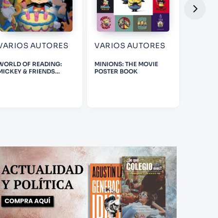
VARIOS AUTORES
VARIOS AUTORES
JEFF 
WORLD OF READING:
MINIONS: THE MOVIE
DIARY O
MICKEY & FRIENDS
POSTER BOOK
- THE U
MICKEY