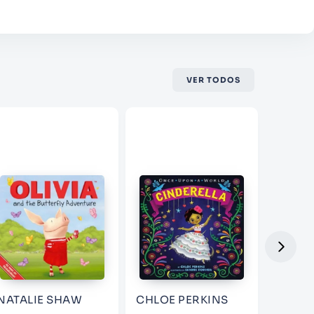
VER TODOS
NATALIE SHAW
CHLOE PERKINS
RACHE
RUSSE