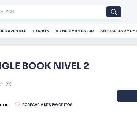
 o ISBN
OS JUVENILES
FICCION
BIENESTAR Y SALUD
ACTUALIDAD Y EM
GLE BOOK NIVEL 2
☆
(
0
)
RTIR