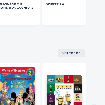
OLIVIA AND THE
CINDERELLA
DORK DI
BUTTERFLY ADVENTURE
(BOOKS 
VER TODOS