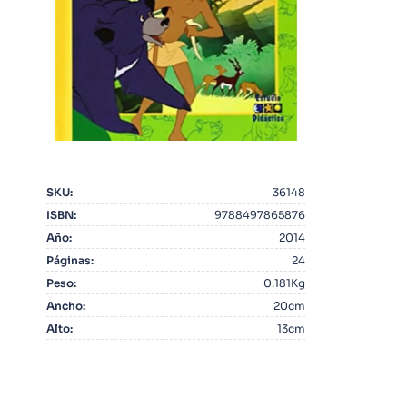
10
.
Infantil
SKU
:
36148
ISBN
:
9788497865876
Año
:
2014
Páginas
:
24
Peso
:
0.181Kg
Ancho
:
20cm
Alto
:
13cm