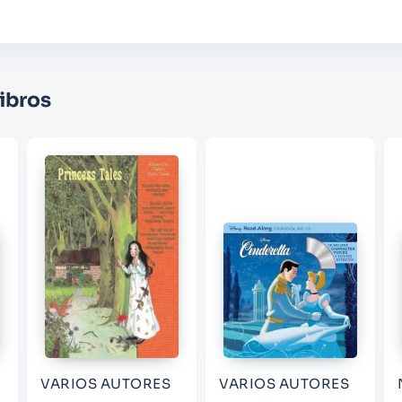
Califique el producto de 1 a 5 estrellas
★
★
★
☆
☆
Su nombre
ibros
Correo electrónico
Escribir comentario
ENVIAR COMENTARIO
VARIOS AUTORES
VARIOS AUTORES