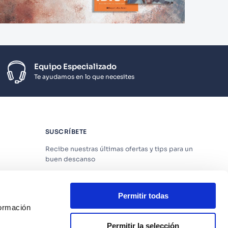
Equipo Especializado
Te ayudamos en lo que necesites
SUSCRÍBETE
Recibe nuestras últimas ofertas y tips para un
buen descanso
Permitir todas
formación
Acepto los
Términos y Condiciones
y
Política
de Privacidad
Permitir la selección