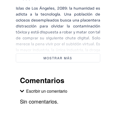
Islas de Los Ángeles, 2089: la humanidad es
adicta a la tecnología. Una población de
ociosos desempleados busca una placentera
distracción para olvidar la contaminación
tóxica y está dispuesta a robar y matar con tal
de comprar su siguiente chute digital. Solo
merece la pena vivir por el subidón virtual. Es
la mayor industria, la única industria, la droga
que todo el mundo necesita, y gánsteres la
MOSTRAR MÁS
controlan. ¿Y a quién recurren esos gánsteres
cuando necesitan que se ejecuten sus
normas? A los alguaciles Led Mella y Debbie
Comentarios
Declive. Este dúo está a punto de recibir un
trabajo que les obligará a salir de la miseria
Escribir un comentario
familiar de Los Ángeles para acabar con el
último país libre de tecnología de la Tierra: la
Sin comentarios.
nación jardín de Tokio.
Agregar comentario