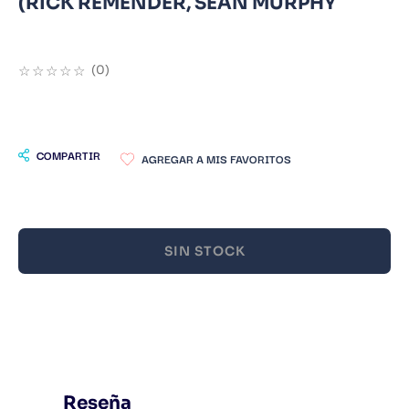
(RICK REMENDER, SEAN MURPHY
9
.
Infantil
10
.
Warhammer
☆
☆
☆
☆
☆
(
0
)
COMPARTIR
SIN STOCK
Reseña