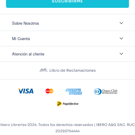
SUSCRIBIRME
Sobre Nosotros
Sobre Nosotros
Mi Cuenta
Nuestas tiendas
Contáctanos
Ingresar
Atención al cliente
Ver mis Pedidos
Ver mis Direcciones
Políticas de Envío
Crear Cuenta
Políticas de Privacidad
Recuperar Contraseña
Libro de Reclamaciones
Políticas de Devoluciones
Políticas de Cookies
Términos y Condiciones
Términos y Condiciones Promos
Ibero Librerías 2024. Todos los derechos reservados | IBERO A&G SAC. RUC
20295754444