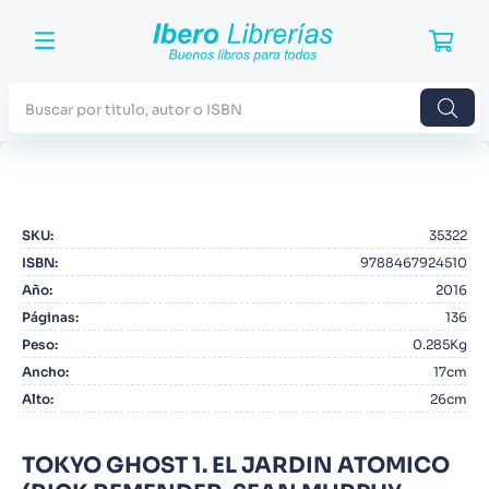
Buscar por titulo, autor o ISBN
TÉRMINOS MÁS BUSCADOS
1
.
Harry Potter
SKU
:
35322
2
.
Blue Lock
ISBN
:
9788467924510
3
.
Jujutsu Kaisen
Año
:
2016
Páginas
:
136
4
.
Odisea
Peso
:
0.285Kg
5
.
Manga
Ancho
:
17cm
Alto
:
26cm
6
.
Stephen King
7
.
Iliada
TOKYO GHOST 1. EL JARDIN ATOMICO
8
.
Noches Blancas