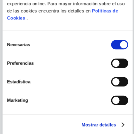
Y EL INCESTO
experiencia online. Para mayor información sobre el uso
de las cookies encuentra los detalles en
Politicas de
ENVIAR
COMENTARIO
Cookies
.
Selección
PORQUE TAMBIÉN
Necesarias
de
VISTE
VER TODOS
consentimiento
Preferencias
Estadística
Marketing
Mostrar detalles