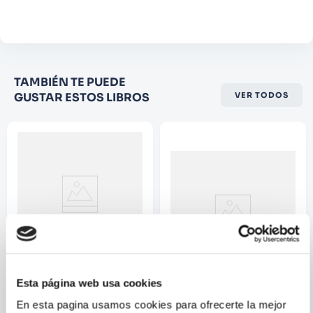
Comentario
Califique el producto de 1 a 5
TAMBIÉN TE PUEDE
estrellas
GUSTAR ESTOS LIBROS
VER TODOS
★
★
★
☆
☆
Su nombre
Correo electrónico
Escribir comentario
BRIAN AZZARELLO
Esta página web usa cookies
SPACEMAN DELUXE EDITION
LOS BORGIA 02 - EL PODER
En esta pagina usamos cookies para ofrecerte la mejor