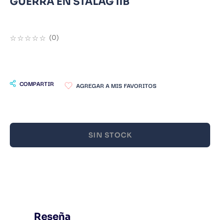
GUERRA EN STALAG IIB
9
.
Warhammer
10
.
Infantil
☆
☆
☆
☆
☆
(
0
)
COMPARTIR
SIN STOCK
Reseña