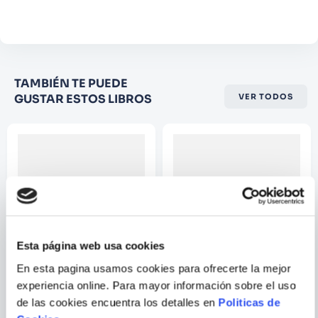
Comentario
Califique el producto de 1 a 5
TAMBIÉN TE PUEDE
estrellas
GUSTAR ESTOS LIBROS
VER TODOS
★
★
★
☆
☆
Su nombre
Correo electrónico
Escribir comentario
Esta página web usa cookies
En esta pagina usamos cookies para ofrecerte la mejor
experiencia online. Para mayor información sobre el uso
LOST IN TRASLATION AGAIN:
LA LINEA DE FUGA
UN COMPENDIO ILUSTRADO
de las cookies encuentra los detalles en
Politicas de
DE EXPRESIONES