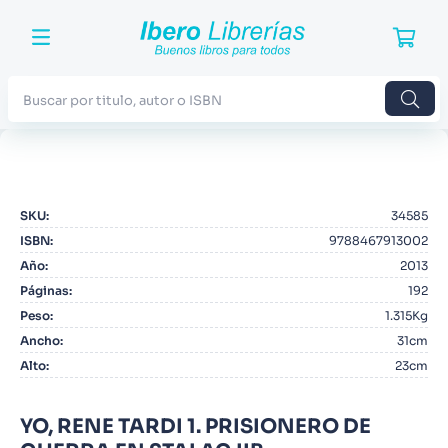
Buscar por titulo, autor o ISBN
TÉRMINOS MÁS BUSCADOS
1
.
Harry Potter
SKU
:
34585
2
.
Blue Lock
ISBN
:
9788467913002
3
.
Jujutsu Kaisen
Año
:
2013
Páginas
:
192
4
.
Odisea
Peso
:
1.315Kg
5
.
Manga
Ancho
:
31cm
Alto
:
23cm
6
.
Iliada
7
.
Stephen King
YO, RENE TARDI 1. PRISIONERO DE
8
.
Noches Blancas