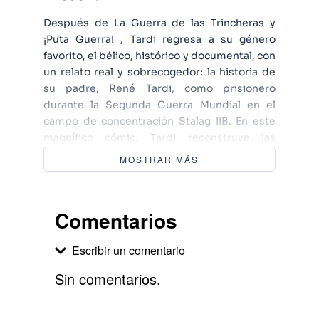
Después de La Guerra de las Trincheras y
¡Puta Guerra! , Tardi regresa a su género
favorito, el bélico, histórico y documental, con
un relato real y sobrecogedor: la historia de
su padre, René Tardi, como prisionero
durante la Segunda Guerra Mundial en el
campo de concentración Stalag IIB. En este
magnífico cómic, Tardi reconstruye las
vivencias de su padre en este campamento
MOSTRAR MÁS
de prisioneros nazi a través de sus
anotaciones y cuadernos de dibujo, para
ayudarnos a comprender la humillación que
Comentarios
supuso para toda aquella generación de
franceses caer vencidos y ser capturados por
Escribir un comentario
los alemanes.
Sin comentarios.
Agregar comentario