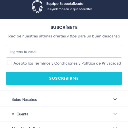
Equipo Especializado
Te ayudamos en lo que necesites
SUSCRÍBETE
Recibe nuestras últimas ofertas y tips para un buen descanso
Acepto los
Términos y Condiciones
y
Política de Privacidad
SUSCRIBIRME
Sobre Nosotros
Sobre Nosotros
Mi Cuenta
Nuestas tiendas
Contáctanos
Ingresar