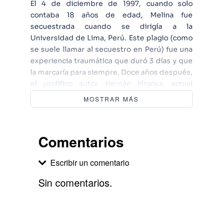
El 4 de diciembre de 1997, cuando solo
contaba 18 años de edad, Melina fue
secuestrada cuando se dirigía a la
Universidad de Lima, Perú. Este plagio (como
se suele llamar al secuestro en Perú) fue una
experiencia traumática que duró 3 días y que
la marcaría para siempre. Doce años después,
el prolífico autor Hernán Migoya, actual
marido de Melina, decidió reconstruir los
MOSTRAR MÁS
hechos a partir de los testimonios de los
involucrados, así como de los informes
policiales del suceso y las transcripciones de
Comentarios
los interrogatorios. Una labor de cerca de tres
años de trabajo junto al artista Joan Marín que
Escribir un comentario
ha dado como fruto una impresionante novela
gráfica.
Sin comentarios.
Agregar comentario
Comentario