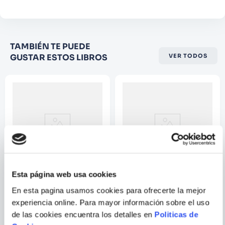
Califique el producto de 1 a 5
TAMBIÉN TE PUEDE
estrellas
GUSTAR ESTOS LIBROS
VER TODOS
★
★
★
☆
☆
Su nombre
Correo electrónico
Escribir comentario
Esta página web usa cookies
MARIO MENDOZA
ALECOS PAPADATOS;
En esta pagina usamos cookies para ofrecerte la mejor
ABRAHAM KAWA
experiencia online. Para mayor información sobre el uso
EL ROBO
DEMOCRACIA
de las cookies encuentra los detalles en
Politicas de