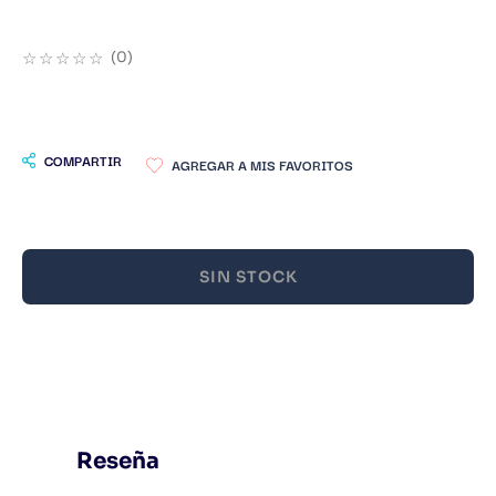
9
.
Warhammer
☆
☆
☆
☆
☆
(
0
)
10
.
Infantil
COMPARTIR
SIN STOCK
Reseña