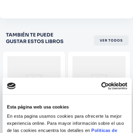
Comentario
Califique el producto de 1 a 5
TAMBIÉN TE PUEDE
estrellas
GUSTAR ESTOS LIBROS
VER TODOS
★
★
★
☆
☆
Su nombre
Correo electrónico
Escribir comentario
Esta página web usa cookies
En esta pagina usamos cookies para ofrecerte la mejor
STJEPAN SEJIC
RICK REMENDER
experiencia online. Para mayor información sobre el uso
SUNSTONE BOOK ONE
DEADLY CLASS VOL. 01
de las cookies encuentra los detalles en
Politicas de