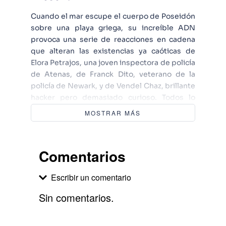
Cuando el mar escupe el cuerpo de Poseidón
sobre una playa griega, su increíble ADN
provoca una serie de reacciones en cadena
que alteran las existencias ya caóticas de
Elora Petrajos, una joven inspectora de policía
de Atenas, de Franck Dito, veterano de la
policía de Newark, y de Vendel Chaz, brillante
hacker pero demasiado curioso. Todos lo
ignoran, pero de ahora en adelante su suerte
MOSTRAR MÁS
estará irremediablemente unida a los dioses
del Olimpo y a la sangrienta lucha que los
enfrenta a Thymos. Todas las familias tienen
Comentarios
sus problemas, pero cuando se trata de
dioses del Olimpo nadie escapa al destino
Escribir un comentario
que las Moiras han tejido.
Sin comentarios.
Agregar comentario