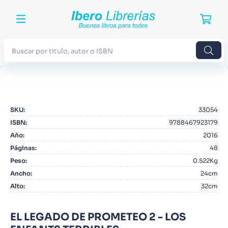
Buscar por titulo, autor o ISBN
TÉRMINOS MÁS BUSCADOS
1
.
Harry Potter
SKU
:
33054
2
.
Blue Lock
ISBN
:
9788467923179
3
.
Jujutsu Kaisen
Año
:
2016
Páginas
:
48
4
.
Odisea
Peso
:
0.522Kg
5
.
Manga
Ancho
:
24cm
Alto
:
32cm
6
.
Iliada
7
.
Stephen King
EL LEGADO DE PROMETEO 2 - LOS
8
.
Noches Blancas