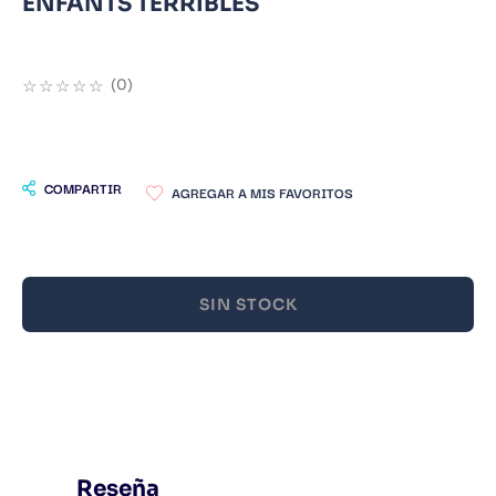
ENFANTS TERRIBLES
9
.
Warhammer
10
.
Infantil
☆
☆
☆
☆
☆
(
0
)
COMPARTIR
SIN STOCK
Reseña