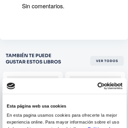
Sin comentarios.
Agregar comentario
Comentario
Califique el producto de 1 a 5
TAMBIÉN TE PUEDE
estrellas
GUSTAR ESTOS LIBROS
VER TODOS
★
★
★
☆
☆
Su nombre
Correo electrónico
Esta página web usa cookies
En esta pagina usamos cookies para ofrecerte la mejor
Escribir comentario
experiencia online. Para mayor información sobre el uso