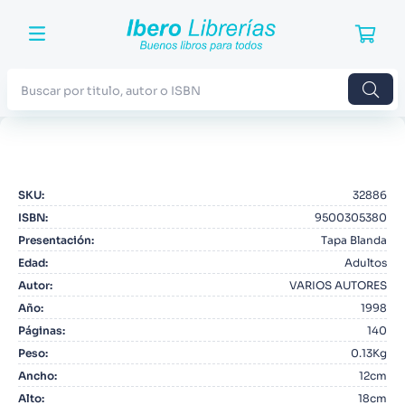
Buscar por titulo, autor o ISBN
TÉRMINOS MÁS BUSCADOS
1
.
Harry Potter
SKU
:
32886
2
.
Blue Lock
ISBN
:
9500305380
3
.
Jujutsu Kaisen
Presentación
:
Tapa Blanda
Edad
:
Adultos
4
.
Odisea
Autor
:
VARIOS AUTORES
5
.
Manga
Año
:
1998
Páginas
:
140
6
.
Stephen King
Peso
:
0.13Kg
7
.
Iliada
Ancho
:
12cm
8
.
Infantil
Alto
:
18cm