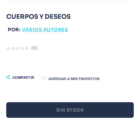
9
.
Noches Blancas
CUERPOS Y DESEOS
10
.
1984
POR:
VARIOS AUTORES
☆
☆
☆
☆
☆
(
0
)
COMPARTIR
SIN STOCK