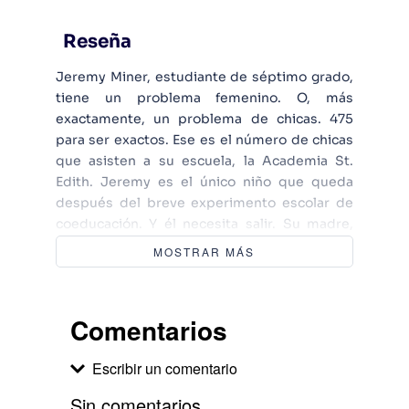
Reseña
Jeremy Miner, estudiante de séptimo grado,
tiene un problema femenino. O, más
exactamente, un problema de chicas. 475
para ser exactos. Ese es el número de chicas
que asisten a su escuela, la Academia St.
Edith. Jeremy es el único niño que queda
después del breve experimento escolar de
coeducación. Y él necesita salir. Su madre,
una maestra en la escuela, no lo deja
MOSTRAR MÁS
transferirse, por lo que Jeremy toma el
asunto en sus propias manos: será
expulsado. Junto con su mejor amiga,
Comentarios
Claudia, Jeremy desata una serie de bromas
hilarantes con la esperanza de que lo echen
Escribir un comentario
con un daño mínimo a su registro
permanente. Pero cuando sus acrobacias
Sin comentarios.