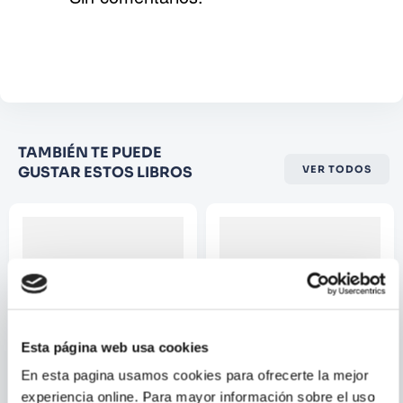
comienzan a fallar, Jeremy tiene que decidir
qué tan lejos está dispuesto a llegar y a quién
Agregar comentario
está dispuesto a derribar para salir por la
puerta.
Comentario
Califique el producto de 1 a 5
TAMBIÉN TE PUEDE
estrellas
GUSTAR ESTOS LIBROS
VER TODOS
★
★
★
☆
☆
Su nombre
Correo electrónico
Esta página web usa cookies
Escribir comentario
En esta pagina usamos cookies para ofrecerte la mejor
experiencia online. Para mayor información sobre el uso