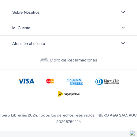
Sobre Nosotros
Sobre Nosotros
Mi Cuenta
Nuestas tiendas
Contáctanos
Ingresar
Atención al cliente
Ver mis Pedidos
Ver mis Direcciones
Políticas de Envío
Crear Cuenta
Políticas de Privacidad
Recuperar Contraseña
Libro de Reclamaciones
Políticas de Devoluciones
Políticas de Cookies
Términos y Condiciones
Términos y Condiciones Promos
Ibero Librerías 2024. Todos los derechos reservados | IBERO A&G SAC. RUC
20295754444