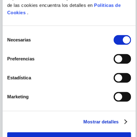
MAURICE PLEDGER
JENNIFER ADAMS
de las cookies encuentra los detalles en
Politicas de
SOUNDS OF THE WILD:
LITTLE MASTER
Cookies
.
SAFARI
SHAKESPEARE - ROMEO &
JULIET
ENVIAR
COMENTARIO
Selección
Necesarias
de
consentimiento
Preferencias
PORQUE TAMBIÉN
VISTE
VER TODOS
Estadística
Marketing
Mostrar detalles