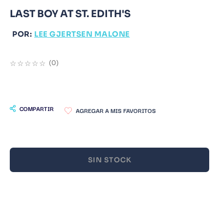
LAST BOY AT ST. EDITH'S
9
.
Infantil
10
.
Warhammer
POR:
LEE GJERTSEN MALONE
☆
☆
☆
☆
☆
(
0
)
COMPARTIR
SIN STOCK