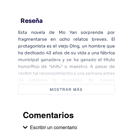
Reseña
Esta novela de Mo Yan sorprende por
fragmentarse en ocho relatos breves. El
protagonista es el viejo Ding, un hombre que
ha dedicado 43 años de su vida a una fábrica
municipal ganadera y se ha ganado el título
honorífico de "shifu" o maestro. A pesar de
recibir tal reconocimiento y una semana antes
de jubilarse le despiden de manera
inesperada. A partir de ese momento decide
MOSTRAR MÁS
convertirse en un empresario. A estas alturas
de su vida se adentra en el mundo capitalista,
símbolo de la población china tratando de dar
Comentarios
la cara a la China moderna.
Escribir un comentario