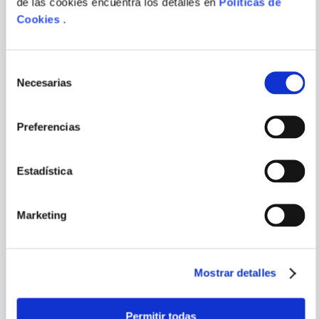
de las cookies encuentra los detalles en
Politicas de
Cookies
.
EL DIABLO EN EL CUERPO
WASH JONES: UNA
HISTORIA AL SUR
Selección
Necesarias
ENVIAR
de
COMENTARIO
consentimiento
Preferencias
PORQUE TAMBIÉN
VISTE
VER TODOS
Estadística
Marketing
Mostrar detalles
Permitir todas