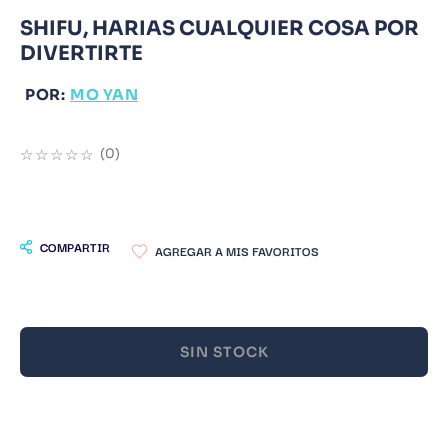
SHIFU, HARIAS CUALQUIER COSA POR
9
.
Infantil
DIVERTIRTE
10
.
1984
POR:
MO YAN
☆
☆
☆
☆
☆
(
0
)
COMPARTIR
SIN STOCK