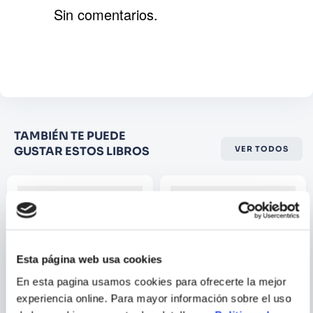
Sin comentarios.
Agregar comentario
Comentario
Califique el producto de 1 a 5
TAMBIÉN TE PUEDE
estrellas
GUSTAR ESTOS LIBROS
VER TODOS
★
★
★
☆
☆
Su nombre
Correo electrónico
Esta página web usa cookies
En esta pagina usamos cookies para ofrecerte la mejor
Escribir comentario
experiencia online. Para mayor información sobre el uso