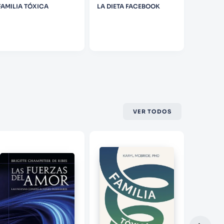
FAMILIA TÓXICA
LA DIETA FACEBOOK
COMO S
DUELO
VER TODOS