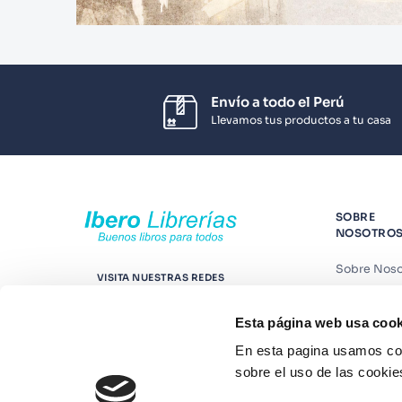
Envío a todo el Perú
Llevamos tus productos a tu casa
SOBRE
NOSOTRO
Sobre Noso
VISITA NUESTRAS REDES
Nuestras t
Esta página web usa cook
Contáctano
En esta pagina usamos coo
Suscríbete
sobre el uso de las cookie
Blog