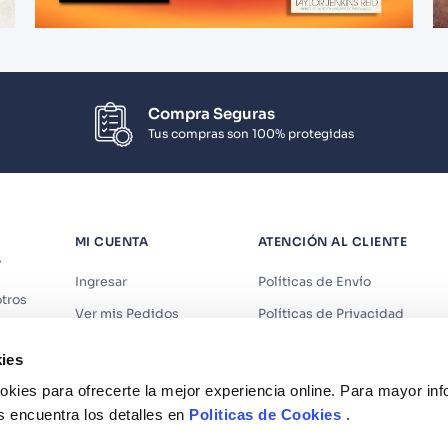
Compra Seguras
Tus compras son 100% protegidas
MI CUENTA
ATENCIÓN AL CLIENTE
S
Ingresar
Políticas de Envío
tros
Ver mis Pedidos
Políticas de Privacidad
iendas
Ver mis Direcciones
Políticas de Cookies
ies
s
Crear Cuenta
Políticas de Devoluciones
kies para ofrecerte la mejor experiencia online. Para mayor in
Recuperar Contraseña
Términos y Condiciones
s encuentra los detalles en
Politicas de Cookies
.
Términos y Condiciones Prom