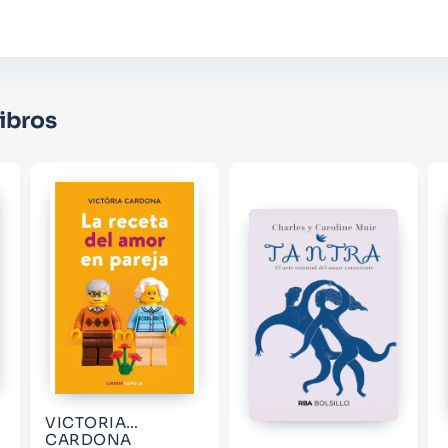
Califique el producto de 1 a 5 estrellas
★
★
★
☆
☆
Su nombre
ibros
Correo electrónico
Escribir comentario
ENVIAR COMENTARIO
VICTORIA
CARDONA