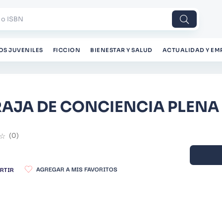
 o ISBN
OS JUVENILES
FICCION
BIENESTAR Y SALUD
ACTUALIDAD Y EM
AJA DE CONCIENCIA PLENA 
☆
(
0
)
RTIR