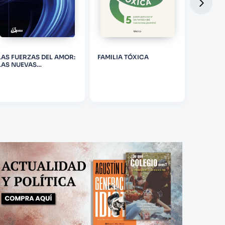
LAS FUERZAS DEL AMOR:
FAMILIA TÓXICA
PROTOC
LAS NUEVAS
HASHIM
CONSTELACIONES
FAMILIARES