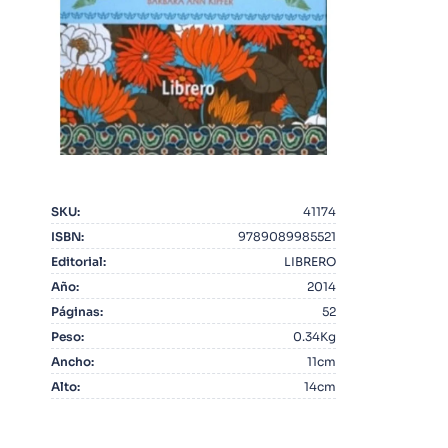
10
.
Warhammer
SKU
:
41174
ISBN
:
9789089985521
Editorial
:
LIBRERO
Año
:
2014
Páginas
:
52
Peso
:
0.34Kg
Ancho
:
11cm
Alto
:
14cm