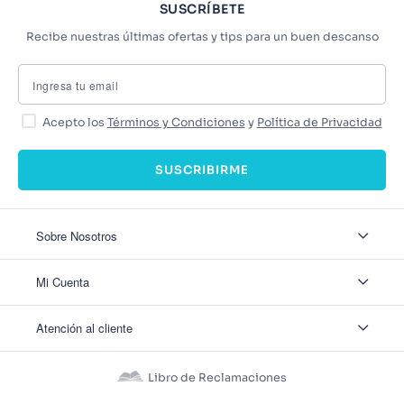
SUSCRÍBETE
Recibe nuestras últimas ofertas y tips para un buen descanso
Acepto los
Términos y Condiciones
y
Política de Privacidad
SUSCRIBIRME
Sobre Nosotros
Sobre Nosotros
Mi Cuenta
Nuestas tiendas
Contáctanos
Ingresar
Atención al cliente
Ver mis Pedidos
Ver mis Direcciones
Políticas de Envío
Crear Cuenta
Políticas de Privacidad
Recuperar Contraseña
Libro de Reclamaciones
Políticas de Devoluciones