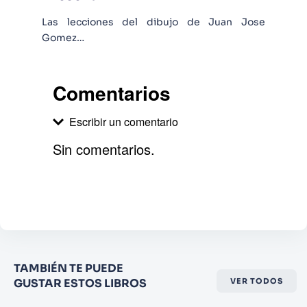
Las lecciones del dibujo de Juan Jose
Gomez…
Comentarios
Escribir un comentario
Sin comentarios.
Agregar comentario
Comentario
Califique el producto de 1 a 5
TAMBIÉN TE PUEDE
estrellas
GUSTAR ESTOS LIBROS
VER TODOS
★
★
★
☆
☆