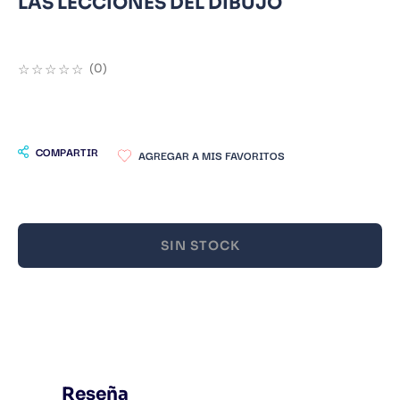
LAS LECCIONES DEL DIBUJO
9
.
Warhammer
10
.
Infantil
☆
☆
☆
☆
☆
(
0
)
COMPARTIR
SIN STOCK
Reseña