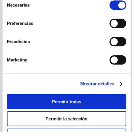
Necesarias
de
consentimiento
Preferencias
Estadística
Marketing
JOSE ANTONIO
HAYDEE-JO
GALLOSO
SUMMERS
Mostrar detalles
HERNAN PAZOS - PINTURAS
OLEOS VIBRANTES
1980-2007
Permitir todas
Permitir la selección