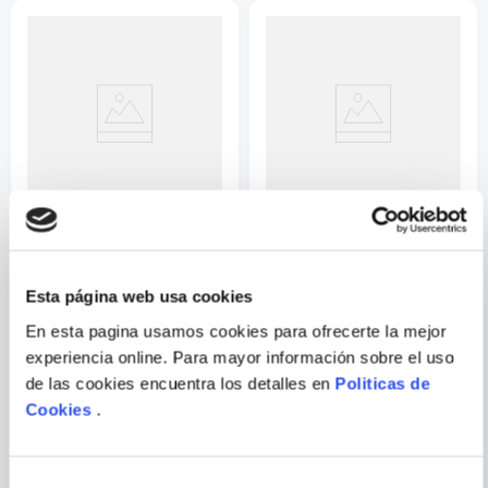
Su nombre
Correo electrónico
Escribir comentario
JOHN BERGER;
VARIOS AUTORES
EMMANUEL YVES
DESDE EL TALLER
VITAMIN C+: COLLAGE IN
Esta página web usa cookies
CONTEMPORARY ART
En esta pagina usamos cookies para ofrecerte la mejor
ENVIAR
experiencia online. Para mayor información sobre el uso
COMENTARIO
de las cookies encuentra los detalles en
Politicas de
Cookies
.
PORQUE TAMBIÉN
VISTE
VER TODOS
Selección