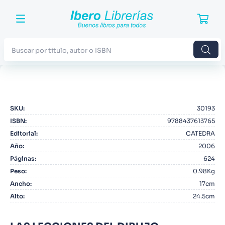
Buscar por titulo, autor o ISBN
TÉRMINOS MÁS BUSCADOS
1
.
Harry Potter
SKU
:
30193
2
.
Blue Lock
ISBN
:
9788437613765
3
.
Jujutsu Kaisen
Editorial
:
CATEDRA
Año
:
2006
4
.
Odisea
Páginas
:
624
5
.
Manga
Peso
:
0.98Kg
Ancho
:
17cm
6
.
Iliada
Alto
:
24.5cm
7
.
Stephen King
8
.
Noches Blancas