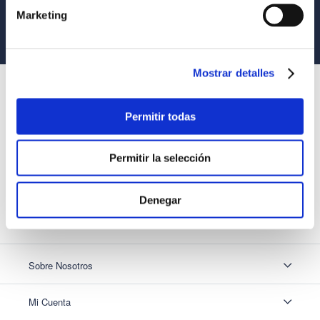
Marketing
Equipo Especializado
Te ayudamos en lo que necesites
Mostrar detalles
SUSCRÍBETE
Recibe nuestras últimas ofertas y tips para un buen descanso
Permitir todas
Permitir la selección
Acepto los
Términos y Condiciones
y
Política de Privacidad
Denegar
SUSCRIBIRME
Sobre Nosotros
Sobre Nosotros
Mi Cuenta
Nuestas tiendas
Contáctanos