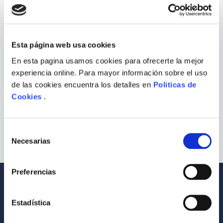
9
.
Infantil
10
.
Warhammer
Esta página web usa cookies
En esta pagina usamos cookies para ofrecerte la mejor
experiencia online. Para mayor información sobre el uso
EL REVERSO DE LA UTOPÍA:
de las cookies encuentra los detalles en
Politicas de
AMÉRICA LATINA Y ORIENTE
Cookies
.
MEDIO
COMPRAR
S/
129
.
00
Selección
Necesarias
de
consentimiento
Preferencias
Envío a todo el Perú
Llevamos tus productos a tu casa
Estadística
Compra Seguras
Tus compras son 100% protegidas