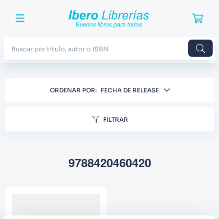
Buscar por titulo, autor o ISBN
TÉRMINOS MÁS BUSCADOS
ORDENAR POR
FECHA DE RELEASE
1
.
Harry Potter
2
.
Blue Lock
FILTRAR
3
.
Jujutsu Kaisen
4
.
Odisea
9788420460420
5
.
Manga
6
.
Stephen King
7
.
Iliada
8
.
Noches Blancas