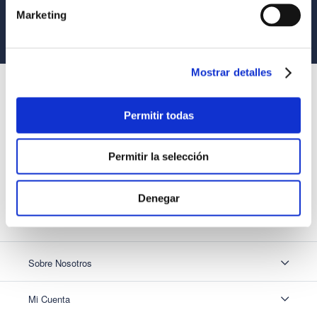
Marketing
Equipo Especializado
Te ayudamos en lo que necesites
Mostrar detalles
SUSCRÍBETE
Recibe nuestras últimas ofertas y tips para un buen descanso
Permitir todas
Permitir la selección
Acepto los
Términos y Condiciones
y
Política de Privacidad
Denegar
SUSCRIBIRME
Sobre Nosotros
Sobre Nosotros
Mi Cuenta
Nuestas tiendas
Contáctanos