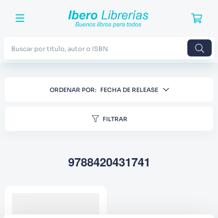
Buscar por titulo, autor o ISBN
TÉRMINOS MÁS BUSCADOS
ORDENAR POR
FECHA DE RELEASE
1
.
Harry Potter
2
.
Blue Lock
FILTRAR
3
.
Jujutsu Kaisen
4
.
Odisea
9788420431741
5
.
Manga
6
.
Iliada
7
.
Stephen King
8
.
Noches Blancas