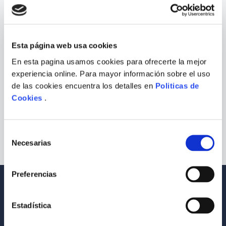
9
.
Infantil
10
.
1984
Esta página web usa cookies
En esta pagina usamos cookies para ofrecerte la mejor
experiencia online. Para mayor información sobre el uso
EL TIGRE (EDICIÓN
de las cookies encuentra los detalles en
Politicas de
ILUSTRADA)
Cookies
.
COMPRAR
S/
69
.
00
Selección
Necesarias
de
consentimiento
Preferencias
Envío a todo el Perú
Llevamos tus productos a tu casa
Estadística
Compra Seguras
Tus compras son 100% protegidas