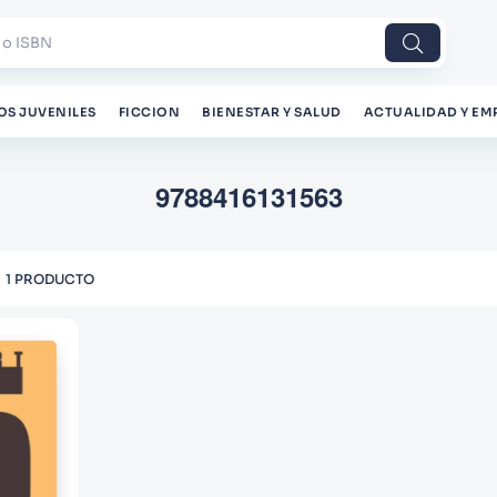
 o ISBN
OS JUVENILES
FICCION
BIENESTAR Y SALUD
ACTUALIDAD Y EM
9788416131563
1
PRODUCTO