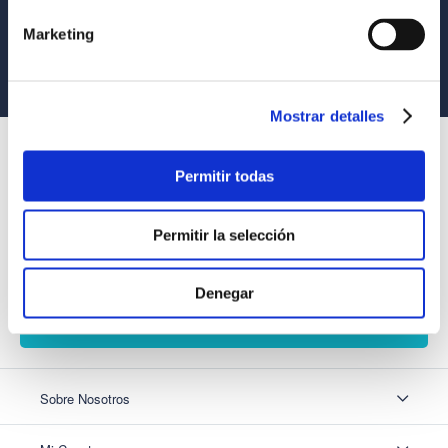
Tus compras son 100% protegidas
Marketing
Equipo Especializado
Te ayudamos en lo que necesites
Mostrar detalles
SUSCRÍBETE
Permitir todas
Recibe nuestras últimas ofertas y tips para un buen descanso
Permitir la selección
Acepto los
Términos y Condiciones
y
Política de Privacidad
Denegar
SUSCRIBIRME
Sobre Nosotros
Sobre Nosotros