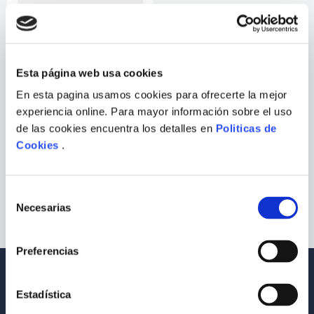
9
.
Infantil
10
.
Warhammer
Esta página web usa cookies
En esta pagina usamos cookies para ofrecerte la mejor
ALONSO CUETO
experiencia online. Para mayor información sobre el uso
de las cookies encuentra los detalles en
Politicas de
CINCO PARA LAS NUEVE
Cookies
.
Selección
Necesarias
de
consentimiento
Preferencias
Envío a todo el Perú
Llevamos tus productos a tu casa
Estadística
Compra Seguras