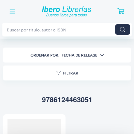
Buscar por titulo, autor o ISBN
TÉRMINOS MÁS BUSCADOS
ORDENAR POR
FECHA DE RELEASE
1
.
Harry Potter
2
.
Blue Lock
FILTRAR
3
.
Jujutsu Kaisen
4
.
Odisea
9786124463051
5
.
Manga
6
.
Stephen King
7
.
Iliada
8
.
Noches Blancas