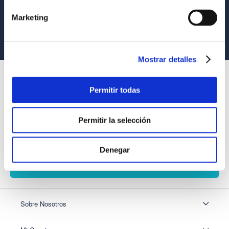
Tus compras son 100% protegidas
Marketing
Equipo Especializado
Te ayudamos en lo que necesites
Mostrar detalles
SUSCRÍBETE
Permitir todas
Recibe nuestras últimas ofertas y tips para un buen descanso
Permitir la selección
Acepto los
Términos y Condiciones
y
Política de Privacidad
Denegar
SUSCRIBIRME
Sobre Nosotros
Sobre Nosotros