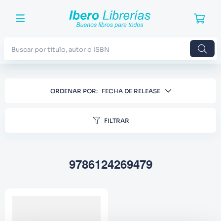
Buscar por titulo, autor o ISBN
TÉRMINOS MÁS BUSCADOS
ORDENAR POR
FECHA DE RELEASE
1
.
Harry Potter
2
.
Blue Lock
FILTRAR
3
.
Jujutsu Kaisen
4
.
Odisea
9786124269479
5
.
Manga
6
.
Iliada
7
.
Stephen King
8
.
Noches Blancas