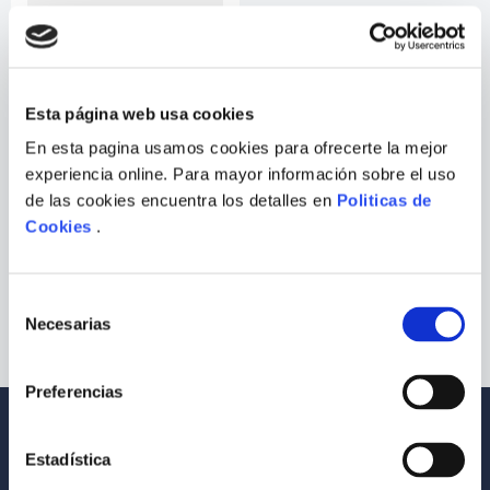
9
.
Warhammer
10
.
Infantil
Esta página web usa cookies
En esta pagina usamos cookies para ofrecerte la mejor
ISABEL ALLENDE
experiencia online. Para mayor información sobre el uso
de las cookies encuentra los detalles en
Politicas de
MI NOMBRE ES EMILIA DEL
Cookies
.
VALLE
COMPRAR
S/
89
.
00
Selección
Necesarias
de
consentimiento
Preferencias
Envío a todo el Perú
Llevamos tus productos a tu casa
Estadística
Compra Seguras