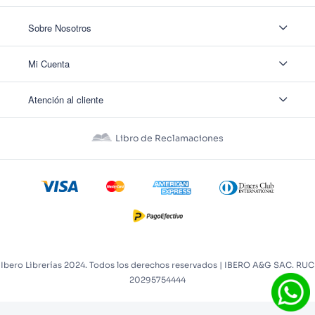
Sobre Nosotros
Sobre Nosotros
Mi Cuenta
Nuestas tiendas
Contáctanos
Ingresar
Atención al cliente
Ver mis Pedidos
Ver mis Direcciones
Políticas de Envío
Crear Cuenta
Políticas de Privacidad
Recuperar Contraseña
Libro de Reclamaciones
Políticas de Devoluciones
Políticas de Cookies
Términos y Condiciones
Términos y Condiciones Promos
Ibero Librerías 2024. Todos los derechos reservados | IBERO A&G SAC. RUC
20295754444