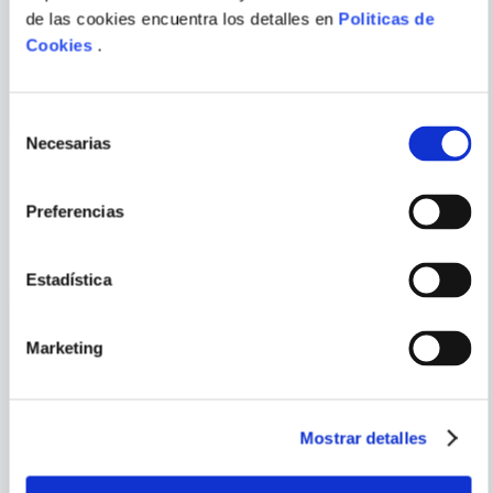
VARIOS AUTORES
de las cookies encuentra los detalles en
Politicas de
IN PRAISE OF THE
DYSTOPIA & UTOPIA SHORT
Cookies
.
STEPMOTHER
STORIES
ENVIAR
COMENTARIO
Selección
Necesarias
de
consentimiento
Preferencias
PORQUE TAMBIÉN
VISTE
VER TODOS
Estadística
Marketing
Mostrar detalles