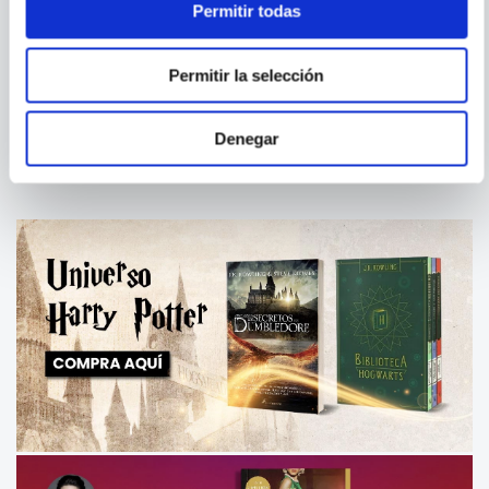
Permitir todas
YOSHI YOSHITANI
VARIOS AUTORES
BENEATH THE MOON
FROM A CERTAIN POINT OF
Permitir la selección
VIEW (STAR WARS)
Denegar