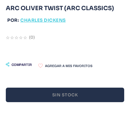
ARC OLIVER TWIST (ARC CLASSICS)
9
.
Warhammer
10
.
Infantil
POR:
CHARLES DICKENS
☆
☆
☆
☆
☆
(
0
)
COMPARTIR
SIN STOCK