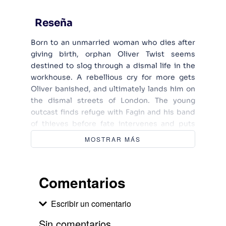
Reseña
Born to an unmarried woman who dies after
giving birth, orphan Oliver Twist seems
destined to slog through a dismal life in the
workhouse. A rebellious cry for more gets
Oliver banished, and ultimately lands him on
the dismal streets of London. The young
outcast finds refuge with Fagin and his band
of thieves before fate intervenes and puts
Oliver in the hands of a kindly benefactor. It is
MOSTRAR MÁS
likely that Dickens's own early youth as a child
laborer contributed to the story's
development. Oliver Twist has been the
Comentarios
subject of countless film and television
adaptations.
Escribir un comentario
Sin comentarios.