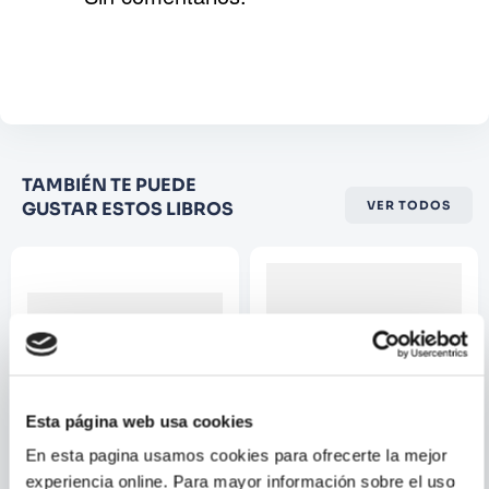
Agregar comentario
Comentario
Califique el producto de 1 a 5
TAMBIÉN TE PUEDE
estrellas
GUSTAR ESTOS LIBROS
VER TODOS
★
★
★
☆
☆
Su nombre
Correo electrónico
Esta página web usa cookies
Escribir comentario
En esta pagina usamos cookies para ofrecerte la mejor
experiencia online. Para mayor información sobre el uso