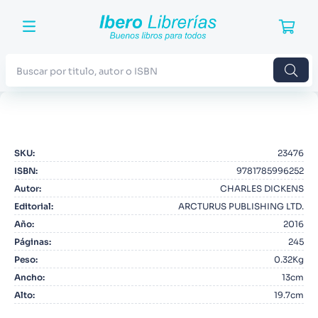
Buscar por titulo, autor o ISBN
TÉRMINOS MÁS BUSCADOS
1
.
Harry Potter
SKU
:
23476
2
.
Blue Lock
ISBN
:
9781785996252
3
.
Jujutsu Kaisen
Autor
:
CHARLES DICKENS
Editorial
:
ARCTURUS PUBLISHING LTD.
4
.
Odisea
Año
:
2016
5
.
Manga
Páginas
:
245
Peso
:
0.32Kg
6
.
Iliada
Ancho
:
13cm
7
.
Stephen King
Alto
:
19.7cm
8
.
Noches Blancas