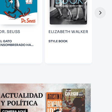
DR. SEUSS
ELIZABETH WALKER
RICHA
EL GATO
STYLE BOOK
A SPECI
ENSOMBRERADO HA
REGRESADO (THE CAT IN
THE HAT COMES BACK
SPANISH EDITION)