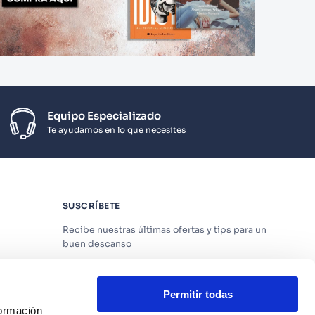
Equipo Especializado
Te ayudamos en lo que necesites
SUSCRÍBETE
Recibe nuestras últimas ofertas y tips para un
buen descanso
Permitir todas
formación
Acepto los
Términos y Condiciones
y
Política