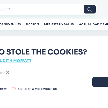
 o ISBN
OS JUVENILES
FICCION
BIENESTAR Y SALUD
ACTUALIDAD Y EM
 STOLE THE COOKIES?
UDITH MOFFATT
☆
(
0
)
RTIR