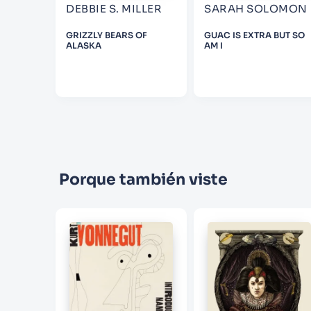
ON
DEBBIE S. MILLER
SARAH SOLOMON
O A STAR
GRIZZLY BEARS OF
GUAC IS EXTRA BUT SO
ALASKA
AM I
Porque también viste