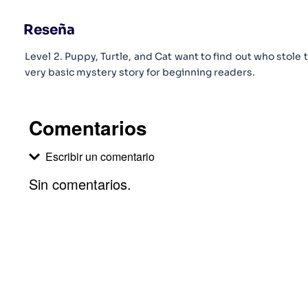
Reseña
Level 2. Puppy, Turtle, and Cat want to find out who stole t
very basic mystery story for beginning readers.
Comentarios
Escribir un comentario
Sin comentarios.
Agregar comentario
Comentario
Califique el producto de 1 a 5 estrellas