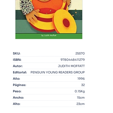
10
.
Infantil
SKU
:
25570
ISBN
:
9780448411279
Autor
:
JUDITH MOFFATT
Editorial
:
PENGUIN YOUNG READERS GROUP
Año
:
1996
Páginas
:
32
Peso
:
0.15Kg
Ancho
:
15cm
Alto
:
23cm