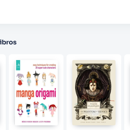
★
★
★
☆
☆
Su nombre
Correo electrónico
ibros
Escribir comentario
ENVIAR COMENTARIO