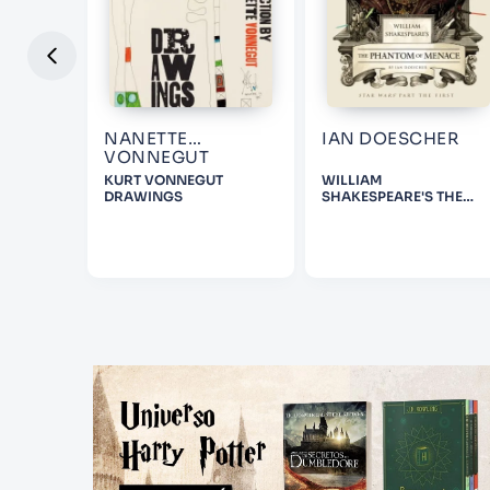
NANETTE
IAN DOESCHER
VONNEGUT
 IN A
KURT VONNEGUT
WILLIAM
NGS
DRAWINGS
SHAKESPEARE'S THE
GER
PHANTOM OF MENACE