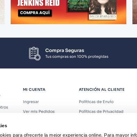
Compra Seguras
Tus compras son 100% protegidas
MI CUENTA
ATENCIÓN AL CLIENTE
S
Ingresar
Políticas de Envío
tros
Ver mis Pedidos
Políticas de Privacidad
iendas
Ver mis Direcciones
Políticas de Cookies
ies
s
Crear Cuenta
Políticas de Devoluciones
kies para ofrecerte la mejor experiencia online. Para mayor in