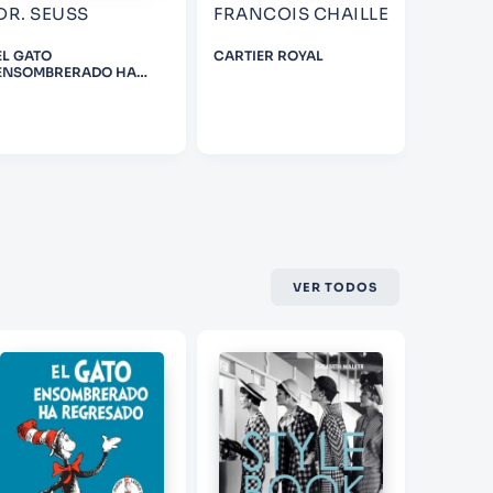
DR. SEUSS
FRANCOIS CHAILLE
DAVID
EL GATO
CARTIER ROYAL
DARK P
ENSOMBRERADO HA
TOLKIEN
REGRESADO (THE CAT IN
THE HAT COMES BACK
SPANISH EDITION)
VER TODOS