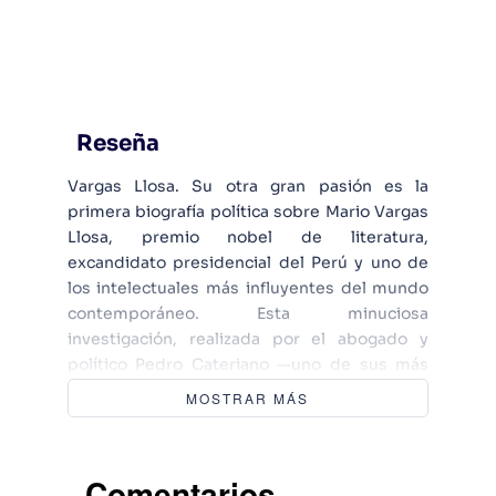
Reseña
Vargas Llosa. Su otra gran pasión es la
primera biografía política sobre Mario Vargas
Llosa, premio nobel de literatura,
excandidato presidencial del Perú y uno de
los intelectuales más influyentes del mundo
contemporáneo. Esta minuciosa
investigación, realizada por el abogado y
político Pedro Cateriano —uno de sus más
íntimos compañeros en la lucha por la
MOSTRAR MÁS
democracia—, se remonta a los inicios de la
formación académica, cultural y literaria del
nobel, pasa por su desarrollo ideológico (su
Comentarios
viraje del socialismo al liberalismo), la