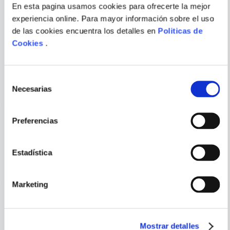
En esta pagina usamos cookies para ofrecerte la mejor
Escribir comentario
experiencia online. Para mayor información sobre el uso
de las cookies encuentra los detalles en
Politicas de
Cookies
.
LORETTA NAPOLEONI
ALVARO GALVEZ
PASCO
TRAFICANTES DE PERSONAS
EL ESTADO LOW- COST.
BUROCRACIA,
Selección
INFORMALIDAD Y
PRECARIEDAD DE LOS
Necesarias
ENVIAR
de
SERVICIOS PUBLICOS EN EL
COMENTARIO
PERU
consentimiento
Preferencias
PORQUE TAMBIÉN
Estadística
VISTE
VER TODOS
Marketing
Mostrar detalles