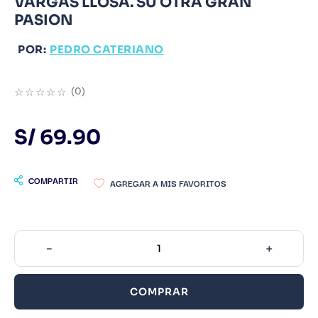
VARGAS LLOSA. SU OTRA GRAN
PASION
9
.
Warhammer
10
.
Infantil
POR:
PEDRO CATERIANO
☆
☆
☆
☆
☆
(
0
)
S/
69
.
90
COMPARTIR
－
＋
COMPRAR