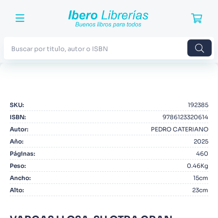
Buscar por titulo, autor o ISBN
TÉRMINOS MÁS BUSCADOS
1
.
Harry Potter
SKU
:
192385
2
.
Blue Lock
ISBN
:
9786123320614
3
.
Jujutsu Kaisen
Autor
:
PEDRO CATERIANO
Año
:
2025
4
.
Odisea
Páginas
:
460
5
.
Manga
Peso
:
0.46Kg
Ancho
:
15cm
6
.
Stephen King
Alto
:
23cm
7
.
Iliada
8
.
Noches Blancas