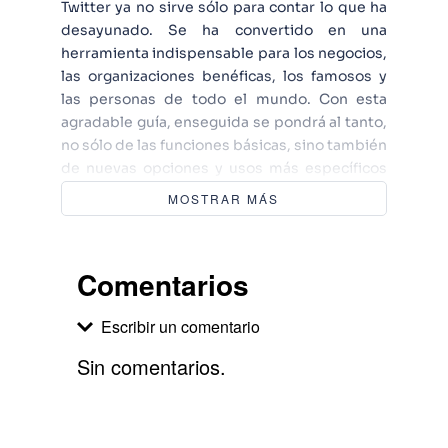
Twitter ya no sirve sólo para contar lo que ha
desayunado. Se ha convertido en una
herramienta indispensable para los negocios,
las organizaciones benéficas, los famosos y
las personas de todo el mundo. Con esta
agradable guía, enseguida se pondrá al tanto,
no sólo de las funciones básicas, sino también
de nuevas opciones y usos más específicos
que le ayudarán a publicar mensajes con
MOSTRAR MÁS
confianza. Este libro escrito por dos expertos
en Twitter mundialmente conocidos, contiene
numerosos ejemplos reales, consejos sólidos
Comentarios
y explicaciones sencillas que le ayudarán a
comprender las formas en las que Twitter
Escribir un comentario
puede ser útil y adictivo, así como distinto de
cualquier otro servicio de comunicación, y
Sin comentarios.
cómo puede explotar ese poder para
convertirse en un usuario experto.
Agregar comentario
Comentario