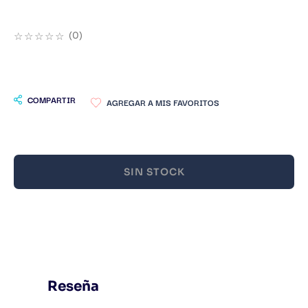
9
.
Infantil
☆
☆
☆
☆
☆
(
0
)
10
.
Warhammer
COMPARTIR
SIN STOCK
Reseña