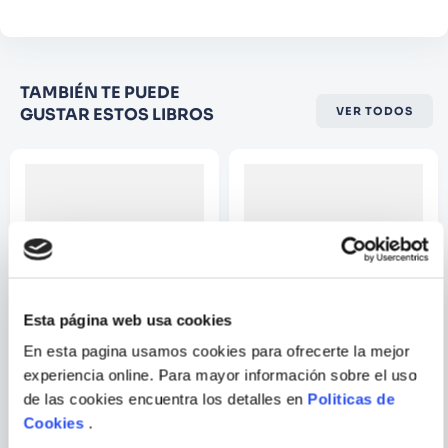
Califique el producto de 1 a 5
TAMBIÉN TE PUEDE
estrellas
GUSTAR ESTOS LIBROS
VER TODOS
★
★
★
☆
☆
Su nombre
Correo electrónico
Esta página web usa cookies
Escribir comentario
En esta pagina usamos cookies para ofrecerte la mejor
experiencia online. Para mayor información sobre el uso
TWITTER
EL ZEN DEL SOCIAL MEDIA
MARKETING
de las cookies encuentra los detalles en
Politicas de
Cookies
.