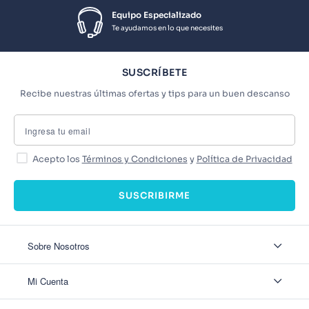
Equipo Especializado
Te ayudamos en lo que necesites
SUSCRÍBETE
Recibe nuestras últimas ofertas y tips para un buen descanso
Acepto los
Términos y Condiciones
y
Política de Privacidad
SUSCRIBIRME
Sobre Nosotros
Sobre Nosotros
Mi Cuenta
Nuestas tiendas
Contáctanos
Ingresar