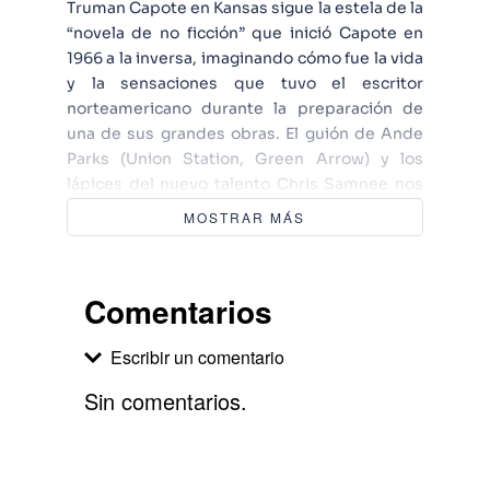
Truman Capote en Kansas sigue la estela de la
“novela de no ficción” que inició Capote en
1966 a la inversa, imaginando cómo fue la vida
y la sensaciones que tuvo el escritor
norteamericano durante la preparación de
una de sus grandes obras. El guión de Ande
Parks (Union Station, Green Arrow) y los
lápices del nuevo talento Chris Samnee nos
trasladan a la Kansas de 1959 justo después
MOSTRAR MÁS
de que un atroz crimen sacudiera a toda una
comunidad.
Comentarios
Escribir un comentario
Sin comentarios.
Agregar comentario
Comentario