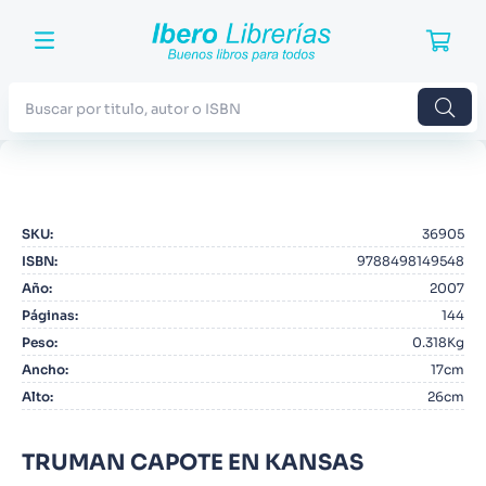
Buscar por titulo, autor o ISBN
TÉRMINOS MÁS BUSCADOS
1
.
Harry Potter
SKU
:
36905
2
.
Blue Lock
ISBN
:
9788498149548
3
.
Jujutsu Kaisen
Año
:
2007
Páginas
:
144
4
.
Odisea
Peso
:
0.318Kg
5
.
Manga
Ancho
:
17cm
Alto
:
26cm
6
.
Stephen King
7
.
Iliada
TRUMAN CAPOTE EN KANSAS
8
.
Noches Blancas