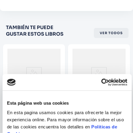
Califique el producto de 1 a 5
TAMBIÉN TE PUEDE
estrellas
GUSTAR ESTOS LIBROS
VER TODOS
★
★
★
☆
☆
Su nombre
Correo electrónico
Escribir comentario
Esta página web usa cookies
MARIO MENDOZA
JOHN CARLIN
En esta pagina usamos cookies para ofrecerte la mejor
experiencia online. Para mayor información sobre el uso
EL ROBO
MANDELA Y EL GENERAL
de las cookies encuentra los detalles en
Politicas de