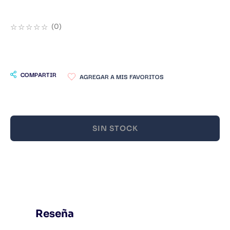
9
.
Infantil
☆
☆
☆
☆
☆
(
0
)
10
.
Warhammer
COMPARTIR
SIN STOCK
Reseña