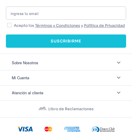
Acepto los
Términos y Condiciones
y
Política de Privacidad
SUSCRIBIRME
Sobre Nosotros
Sobre Nosotros
Mi Cuenta
Nuestas tiendas
Contáctanos
Ingresar
Atención al cliente
Ver mis Pedidos
Ver mis Direcciones
Políticas de Envío
Crear Cuenta
Políticas de Privacidad
Recuperar Contraseña
Libro de Reclamaciones
Políticas de Devoluciones
Políticas de Cookies
Términos y Condiciones
Términos y Condiciones Promos