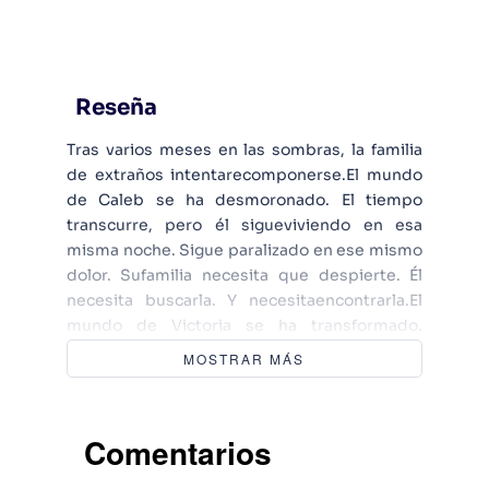
Reseña
Tras varios meses en las sombras, la familia
de extraños intentarecomponerse.El mundo
de Caleb se ha desmoronado. El tiempo
transcurre, pero él sigueviviendo en esa
misma noche. Sigue paralizado en ese mismo
dolor. Sufamilia necesita que despierte. Él
necesita buscarla. Y necesitaencontrarla.El
mundo de Victoria se ha transformado.
Intenta descubrir quién es,pero su antiguo yo
MOSTRAR MÁS
sigue fragmentado en cientos de pedazos. El
chico quela acompaña necesita que ella sea
fuerte. Ella necesita entender por quésiente
Comentarios
esa conexión con él. Y por qué una voz en lo
más profundo de sucabeza le dice que tiene