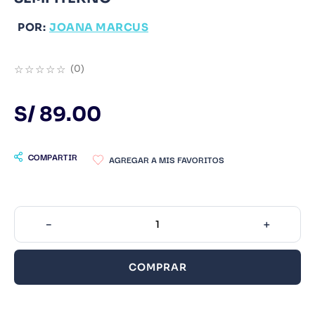
9
.
Warhammer
POR:
JOANA MARCUS
10
.
Infantil
☆
☆
☆
☆
☆
(
0
)
S/
89
.
00
COMPARTIR
－
＋
COMPRAR