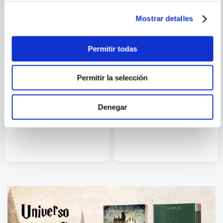
Mostrar detalles
Permitir todas
Permitir la selección
MONA KASTEN
ALINA NOT
Denegar
SAVE ME (SERIE SAVE 1)
COMO LLAMARTE AMOR 2.
EN SUSURROS