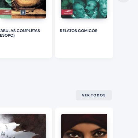
FABULAS COMPLETAS
RELATOS COMICOS
LA DAMA
(ESOPO)
CAMELI
VER TODOS