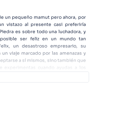
o de un pequeño mamut pero ahora, por
n vistazo al presente casi preferiría
Piedra es sobre todo una luchadora, y
 posible ser feliz en un mundo tan
elix, un desastroso empresario, su
rá un viaje marcado por las amenazas y
ceptarse a sí mismos, sino también que
ue experimentas cuando ayudas a los
ima y sabia, y lo hace con un potente
 y abordando temas tan actuales como el