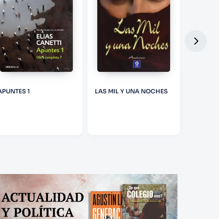
APUNTES 1
LAS MIL Y UNA NOCHES
EL FANT
CANTERV