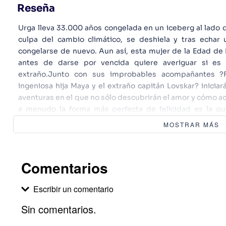
Reseña
Urga lleva 33.000 años congelada en un iceberg al lad
culpa del cambio climático, se deshiela y tras echar u
congelarse de nuevo. Aun así, esta mujer de la Edad de 
antes de darse por vencida quiere averiguar si es
extraño.Junto con sus improbables acompañantes ?F
ingeniosa hija Maya y el extraño capitán Lovskar? inicia
aventuras en el que no sólo descubrirán el amor y cómo a
a menudo la forma más perfecta de felicidad es la q
demás. Safier firma una novela encantadora, divertidís
MOSTRAR MÁS
mensaje inspiracional, el de la búsqueda de la felicidad,
feminismo o el calentamiento global.
Comentarios
Escribir un comentario
Sin comentarios.