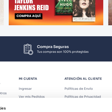
Compra Seguras
Tus compras son 100% protegidas
MI CUENTA
ATENCIÓN AL CLIENTE
S
Ingresar
Políticas de Envío
tros
Ver mis Pedidos
Políticas de Privacidad
iendas
Ver mis Direcciones
Políticas de Cookies
ies
s