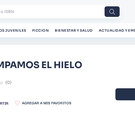
 o ISBN
OS JUVENILES
FICCION
BIENESTAR Y SALUD
ACTUALIDAD Y EM
PAMOS EL HIELO
☆
(
0
)
RTIR