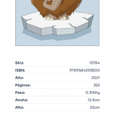
10
.
Warhammer
SKU
:
13784
ISBN
:
9789584293800
Año
:
2021
Páginas
:
352
Peso
:
0.316Kg
Ancho
:
13.3cm
Alto
:
23cm