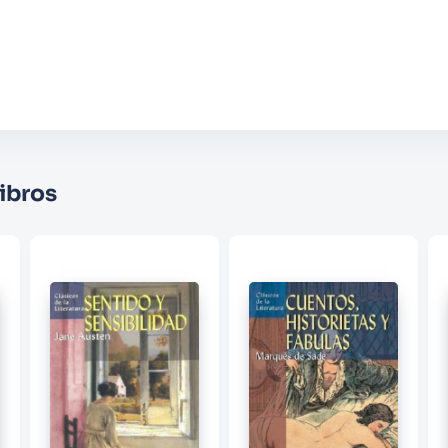
Agregar comentario
Comentario
Califique el producto de 1 a 5 estrellas
★
★
★
☆
☆
Su nombre
ibros
Correo electrónico
Escribir comentario