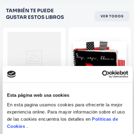
Califique el producto de 1 a 5
TAMBIÉN TE PUEDE
estrellas
GUSTAR ESTOS LIBROS
VER TODOS
★
★
★
☆
☆
Su nombre
Correo electrónico
Escribir comentario
VICTORIA DEL
Esta página web usa cookies
BARRIO GANDARA
En esta pagina usamos cookies para ofrecerte la mejor
GUIA: LA TRISTEZA +
LIBRO TELA - ROJO, NEGRO,
CUENTO: EL ARCOIRIS
BLANCO
experiencia online. Para mayor información sobre el uso
de las cookies encuentra los detalles en
Politicas de
ENVIAR
Cookies
.
COMENTARIO