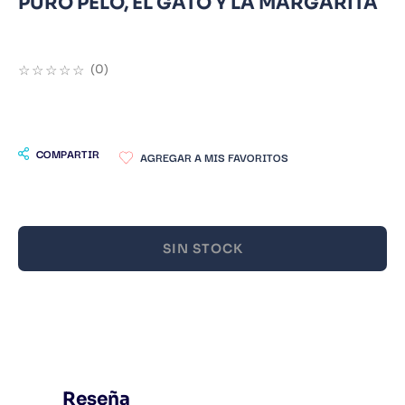
PURO PELO, EL GATO Y LA MARGARITA
9
.
Warhammer
10
.
Infantil
☆
☆
☆
☆
☆
(
0
)
COMPARTIR
SIN STOCK
Reseña