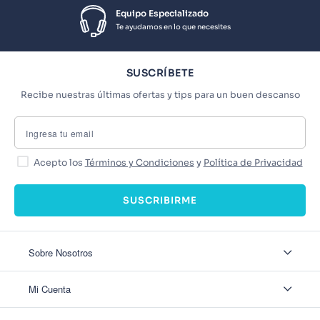
Equipo Especializado
Te ayudamos en lo que necesites
SUSCRÍBETE
Recibe nuestras últimas ofertas y tips para un buen descanso
Acepto los
Términos y Condiciones
y
Política de Privacidad
SUSCRIBIRME
Sobre Nosotros
Sobre Nosotros
Mi Cuenta
Nuestas tiendas
Contáctanos
Ingresar