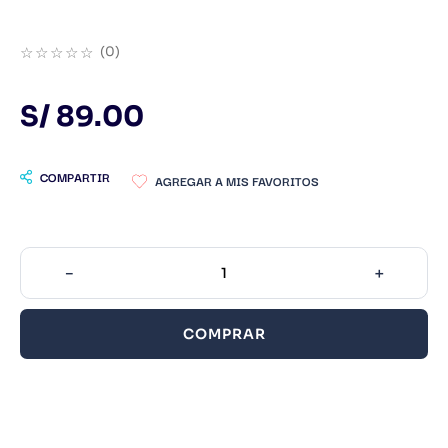
9
.
Infantil
☆
☆
☆
☆
☆
(
0
)
10
.
Warhammer
S/
89
.
00
COMPARTIR
－
＋
COMPRAR