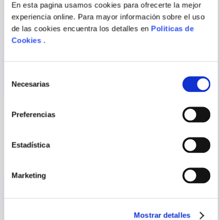
En esta pagina usamos cookies para ofrecerte la mejor
experiencia online. Para mayor información sobre el uso
de las cookies encuentra los detalles en
Politicas de
Cookies
.
ALINA NOT
ENVIAR
COMENTARIO
COMO LLAMARTE AMOR 2.
UN BUEN DIA PARA ESTAR
EN SUSURROS
SOLA
Selección
Necesarias
de
consentimiento
Preferencias
PORQUE TAMBIÉN
Estadística
VISTE
VER TODOS
Marketing
Mostrar detalles