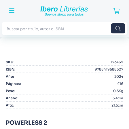
Buscar por titulo, autor o ISBN
TÉRMINOS MÁS BUSCADOS
1
.
Harry Potter
SKU
:
173469
2
.
Blue Lock
ISBN
:
9788419688507
3
.
Jujutsu Kaisen
Año
:
2024
Páginas
:
416
4
.
Odisea
Peso
:
0.5Kg
5
.
Manga
Ancho
:
15.4cm
Alto
:
21.5cm
6
.
Stephen King
7
.
Iliada
POWERLESS 2
8
.
Noches Blancas