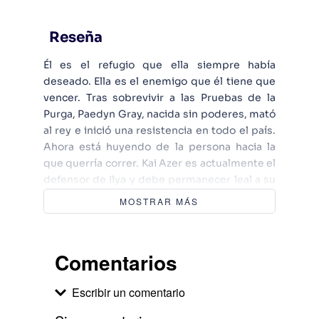
Reseña
Él es el refugio que ella siempre había
deseado. Ella es el enemigo que él tiene que
vencer. Tras sobrevivir a las Pruebas de la
Purga, Paedyn Gray, nacida sin poderes, mató
al rey e inició una resistencia en todo el país.
Ahora está huyendo de la persona hacia la
que querría correr. Kai Azer es actualmente el
defensor de Ilya y debe permanecer leal a su
hermano Kitt, el nuevo rey. Ha prometido
MOSTRAR MÁS
encontrar a Paedyn y llevarla ante la justicia. A
través de peligros mortales, Kai persigue a la
única persona que desearía proteger. Pero en
Comentarios
una ciudad sin élites, el equilibrio entre el
cazador y la presa cambia, y la batalla entre el
Escribir un comentario
deber y el deseo es mortal.