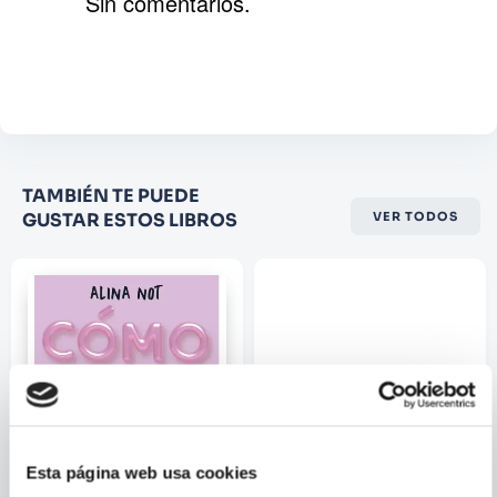
Sin comentarios.
Agregar comentario
Comentario
Califique el producto de 1 a 5
TAMBIÉN TE PUEDE
estrellas
GUSTAR ESTOS LIBROS
VER TODOS
★
★
★
☆
☆
Su nombre
Correo electrónico
Escribir comentario
Esta página web usa cookies