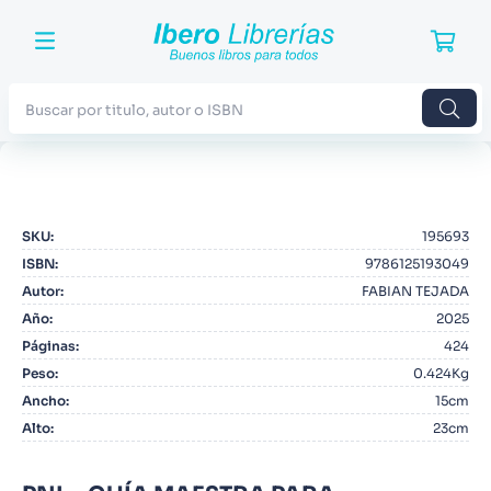
Buscar por titulo, autor o ISBN
TÉRMINOS MÁS BUSCADOS
1
.
Harry Potter
SKU
:
195693
2
.
Blue Lock
ISBN
:
9786125193049
3
.
Jujutsu Kaisen
Autor
:
FABIAN TEJADA
Año
:
2025
4
.
Odisea
Páginas
:
424
5
.
Manga
Peso
:
0.424Kg
Ancho
:
15cm
6
.
Stephen King
Alto
:
23cm
7
.
Iliada
8
.
Noches Blancas