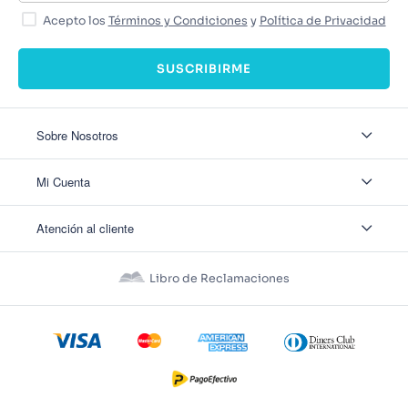
Acepto los
Términos y Condiciones
y
Política de Privacidad
SUSCRIBIRME
Sobre Nosotros
Sobre Nosotros
Mi Cuenta
Nuestas tiendas
Contáctanos
Ingresar
Atención al cliente
Ver mis Pedidos
Ver mis Direcciones
Políticas de Envío
Crear Cuenta
Políticas de Privacidad
Recuperar Contraseña
Libro de Reclamaciones
Políticas de Devoluciones
Políticas de Cookies
Términos y Condiciones
Términos y Condiciones Promos