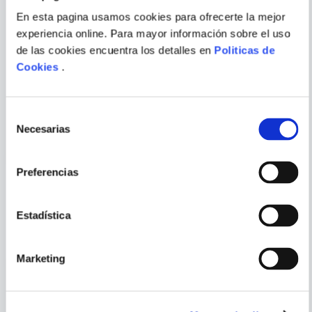
ÉXITO depende de nuestra MENTE. ¿Qué
En esta pagina usamos cookies para ofrecerte la mejor
pasaría si aprendieras a programarla para
experiencia online. Para mayor información sobre el uso
lograr todo aquello que deseas?
Escribir comentario
de las cookies encuentra los detalles en
Politicas de
Cookies
.
NICOLAS REYES
CHRIS ANDERSON
RESTREPO
COMPORTATE COMO UN
CHARLAS TED
ANIMAL
Selección
Necesarias
de
ENVIAR
consentimiento
COMENTARIO
Preferencias
PORQUE TAMBIÉN
Estadística
VISTE
VER TODOS
Marketing