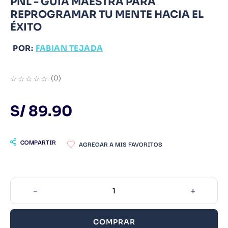
PNL - GUÍA MAESTRA PARA
REPROGRAMAR TU MENTE HACIA EL
9
.
Infantil
ÉXITO
10
.
Warhammer
POR:
FABIAN TEJADA
☆
☆
☆
☆
☆
(
0
)
S/
89
.
90
COMPARTIR
－
＋
COMPRAR