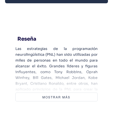
Reseña
Las estrategias de la programación
neurolingüística (PNL) han sido utilizadas por
miles de personas en todo el mundo para
alcanzar el éxito. Grandes líderes y figuras
influyentes, como Tony Robbins, Oprah
Winfrey, Bill Gates, Michael Jordan, Kobe
Bryant, Cristiano Ronaldo, entre otros, han
aplicado principios de la PNL para crear la
mentalidad que les permitió lograr
MOSTRAR MÁS
resultados extraordinarios. La PNL es
reconocida como la principal tecnología de
éxito en la actualidad, y en este libro