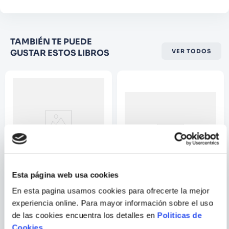
Califique el producto de 1 a 5
TAMBIÉN TE PUEDE
estrellas
GUSTAR ESTOS LIBROS
VER TODOS
★
★
★
☆
☆
Su nombre
Correo electrónico
Escribir comentario
Esta página web usa cookies
MARISA MOREA
En esta pagina usamos cookies para ofrecerte la mejor
experiencia online. Para mayor información sobre el uso
PAISAJES DEL MUNDO
RUEDAS EN LA RUTA TOCAR
Y SENTIR
de las cookies encuentra los detalles en
Politicas de
Cookies
.