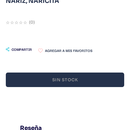
NARIZ, NARICITA
9
.
Infantil
10
.
Warhammer
☆
☆
☆
☆
☆
(
0
)
COMPARTIR
SIN STOCK
Reseña