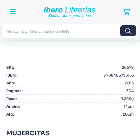
Buscar por titulo, autor o ISBN
TÉRMINOS MÁS BUSCADOS
1
.
Harry Potter
SKU
:
26679
2
.
Blue Lock
ISBN
:
9788466793155
3
.
Jujutsu Kaisen
Año
:
2013
Páginas
:
304
4
.
Odisea
Peso
:
0.36Kg
5
.
Manga
Ancho
:
14cm
Alto
:
20cm
6
.
Stephen King
7
.
Iliada
MUJERCITAS
8
.
Noches Blancas