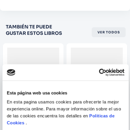
Califique el producto de 1 a 5
TAMBIÉN TE PUEDE
estrellas
GUSTAR ESTOS LIBROS
VER TODOS
★
★
★
☆
☆
Su nombre
Correo electrónico
Esta página web usa cookies
Escribir comentario
En esta pagina usamos cookies para ofrecerte la mejor
experiencia online. Para mayor información sobre el uso
DESCUBRIENDO A MIRANDA
COLMILLO BLANCO
de las cookies encuentra los detalles en
Politicas de
Cookies
.