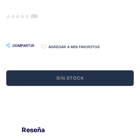
9
.
Warhammer
☆
☆
☆
☆
☆
(
0
)
10
.
Infantil
COMPARTIR
SIN STOCK
Reseña