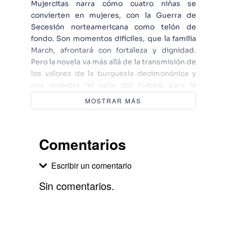
Mujercitas narra cómo cuatro niñas se
convierten en mujeres, con la Guerra de
Secesión norteamericana como telón de
fondo. Son momentos difíciles, que la familia
March, afrontará con fortaleza y dignidad.
Pero la novela va más allá de la transmisión de
los valores de la burguesía decimonónica y
nos muestra "el valor del trabajo para la
independencia de las mujeres, la necesidad
MOSTRAR MÁS
de construir una realidad mejor", y la
importancia de virtudes como el esfuerzo
personal o la solidaridad.
Comentarios
Escribir un comentario
Sin comentarios.
Agregar comentario
Comentario