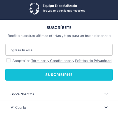
Equipo Especializado
Te ayudamos en lo que necesites
SUSCRÍBETE
Recibe nuestras últimas ofertas y tips para un buen descanso
Acepto los
Términos y Condiciones
y
Política de Privacidad
SUSCRIBIRME
Sobre Nosotros
Sobre Nosotros
Mi Cuenta
Nuestas tiendas
Contáctanos
Ingresar