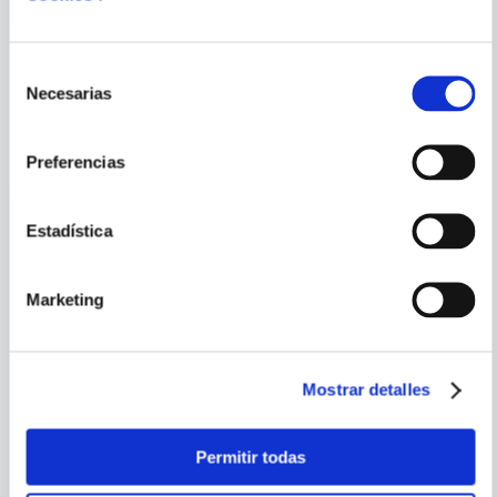
Selección
Necesarias
de
PORQUE TAMBIÉN
consentimiento
VISTE
VER TODOS
Preferencias
Estadística
Marketing
Mostrar detalles
PETER HOOK
Permitir todas
SUBSTANCE
RETRATOS POP