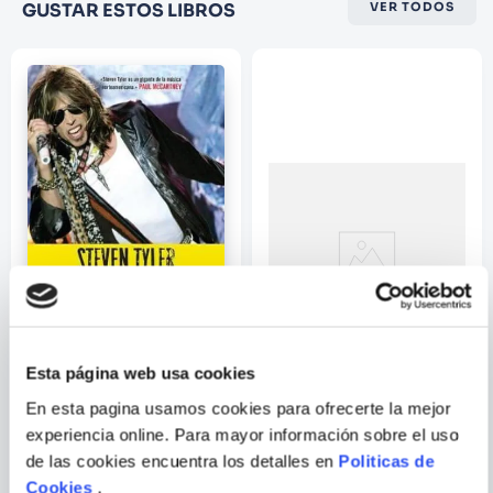
GUSTAR ESTOS LIBROS
VER TODOS
★
★
★
☆
☆
Su nombre
Correo electrónico
Escribir comentario
Esta página web usa cookies
STEVEN TYLER
LUIS GARCIA GIL
ENVIAR
En esta pagina usamos cookies para ofrecerte la mejor
COMENTARIO
ACASO MOLESTA EL RUIDO
SERRAT & SABINA
experiencia online. Para mayor información sobre el uso
QUE RETUMBA EN MI
de las cookies encuentra los detalles en
Politicas de
SESERA?
Cookies
.