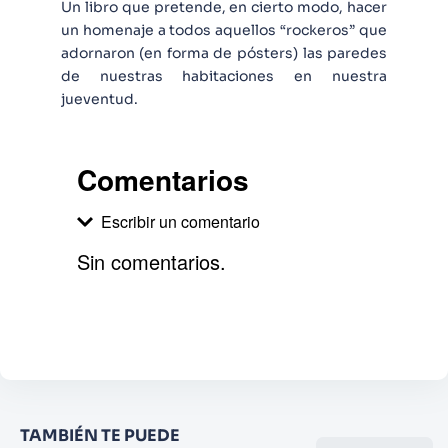
Un libro que pretende, en cierto modo, hacer
un homenaje a todos aquellos “rockeros” que
adornaron (en forma de pósters) las paredes
de nuestras habitaciones en nuestra
jueventud.
Comentarios
Escribir un comentario
Sin comentarios.
Agregar comentario
Comentario
Califique el producto de 1 a 5
TAMBIÉN TE PUEDE
estrellas