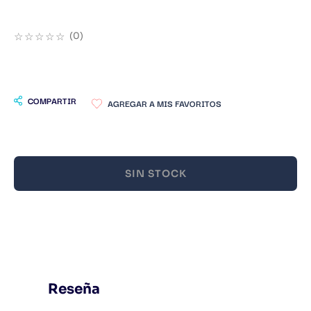
9
.
Infantil
☆
☆
☆
☆
☆
(
0
)
10
.
Warhammer
COMPARTIR
SIN STOCK
Reseña