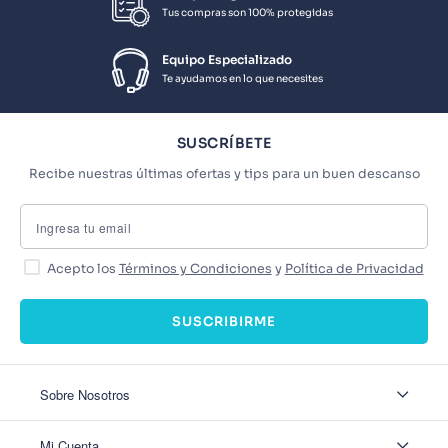
Tus compras son 100% protegidas
Equipo Especializado
Te ayudamos en lo que necesites
SUSCRÍBETE
Recibe nuestras últimas ofertas y tips para un buen descanso
Acepto los
Términos y Condiciones
y
Política de Privacidad
SUSCRIBIRME
Sobre Nosotros
Sobre Nosotros
Mi Cuenta
Nuestas tiendas