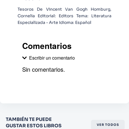
Tesoros De Vincent Van Gogh Homburg,
Cornelia Editorial: Editors Tema: Literatura
Especializada - Arte Idioma: Español
Comentarios
Escribir un comentario
Sin comentarios.
Agregar comentario
Comentario
Califique el producto de 1 a 5
TAMBIÉN TE PUEDE
estrellas
GUSTAR ESTOS LIBROS
VER TODOS