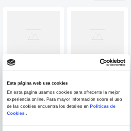
★
★
★
☆
☆
Su nombre
Correo electrónico
Escribir comentario
LEONHARD
CAROLINA AMELL
EMMERLING
Esta página web usa cookies
POLLOCK
FRIDA OBSESSION
En esta pagina usamos cookies para ofrecerte la mejor
ENVIAR
experiencia online. Para mayor información sobre el uso
COMENTARIO
de las cookies encuentra los detalles en
Politicas de
Cookies
.
PORQUE TAMBIÉN