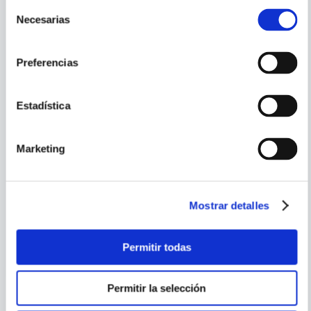
Selección
VISTE
VER TODOS
Necesarias
de
consentimiento
Preferencias
Estadística
Marketing
JOHN CAUMAN
Mostrar detalles
VAN GOGH IN 50 WORKS
VIDA Y OBRA DE LE
CORBUSIER
Permitir todas
Permitir la selección