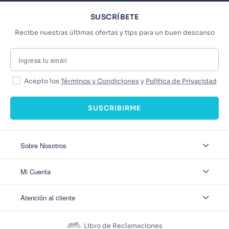
SUSCRÍBETE
Recibe nuestras últimas ofertas y tips para un buen descanso
Acepto los
Términos y Condiciones
y
Política de Privacidad
SUSCRIBIRME
Sobre Nosotros
Sobre Nosotros
Mi Cuenta
Nuestas tiendas
Contáctanos
Ingresar
Atención al cliente
Ver mis Pedidos
Ver mis Direcciones
Políticas de Envío
Crear Cuenta
Políticas de Privacidad
Recuperar Contraseña
Libro de Reclamaciones