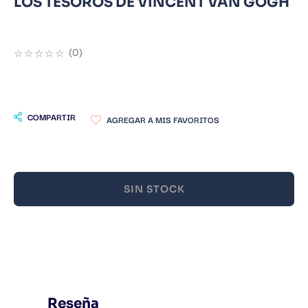
LOS TESOROS DE VINCENT VAN GOGH
9
.
Infantil
10
.
Warhammer
☆
☆
☆
☆
☆
(
0
)
COMPARTIR
SIN STOCK
Reseña