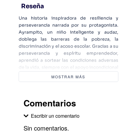
Reseña
Una historia inspiradora de resiliencia y
perseverancia narrada por su protagonista.
Ayrampito, un niño inteligente y audaz,
doblega las barreras de la pobreza, la
discriminación y el acoso escolar. Gracias a su
perseverancia y espíritu emprendedor,
aprendió a sortear las condiciones adversas
de la vida, siempre con el apoyo incondicional
de su madre, Godofreda. A pesar de las
MOSTRAR MÁS
dificultades, de joven fue gestor cultural y
estudió Derecho. Luego, fue ministro de
Trabajo y Promoción del Empleo. Esta es la
Comentarios
autobiografía del abogado y político Daniel
Maurate Romero, ambientada en Junín, Pasco
Escribir un comentario
y Lima.
Sin comentarios.