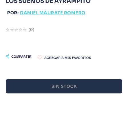
LOS SUEÑOS DE AYRAMPITO
9
.
Infantil
POR:
DAMIEL MAURATE ROMERO
10
.
Warhammer
☆
☆
☆
☆
☆
(
0
)
COMPARTIR
SIN STOCK