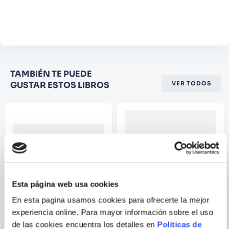
Agregar comentario
Comentario
Califique el producto de 1 a 5
TAMBIÉN TE PUEDE
estrellas
GUSTAR ESTOS LIBROS
VER TODOS
★
★
★
☆
☆
Su nombre
Correo electrónico
Esta página web usa cookies
Escribir comentario
En esta pagina usamos cookies para ofrecerte la mejor
experiencia online. Para mayor información sobre el uso
MASHA GESSEN
de las cookies encuentra los detalles en
Politicas de