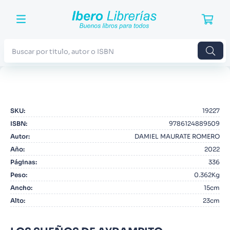
Buscar por titulo, autor o ISBN
TÉRMINOS MÁS BUSCADOS
1
.
Harry Potter
SKU
:
19227
2
.
Blue Lock
ISBN
:
9786124889509
3
.
Jujutsu Kaisen
Autor
:
DAMIEL MAURATE ROMERO
Año
:
2022
4
.
Odisea
Páginas
:
336
5
.
Manga
Peso
:
0.362Kg
Ancho
:
15cm
6
.
Stephen King
Alto
:
23cm
7
.
Iliada
8
.
Noches Blancas