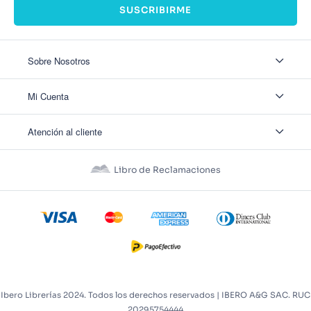
SUSCRIBIRME
Sobre Nosotros
Sobre Nosotros
Mi Cuenta
Nuestas tiendas
Contáctanos
Ingresar
Atención al cliente
Ver mis Pedidos
Ver mis Direcciones
Políticas de Envío
Crear Cuenta
Políticas de Privacidad
Recuperar Contraseña
Libro de Reclamaciones
Políticas de Devoluciones
Políticas de Cookies
Términos y Condiciones
Términos y Condiciones Promos
Ibero Librerías 2024. Todos los derechos reservados | IBERO A&G SAC. RUC
20295754444