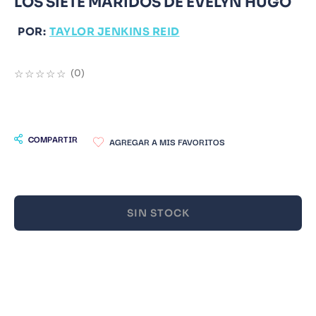
LOS SIETE MARIDOS DE EVELYN HUGO
9
.
Warhammer
POR:
TAYLOR JENKINS REID
10
.
Infantil
☆
☆
☆
☆
☆
(
0
)
COMPARTIR
SIN STOCK