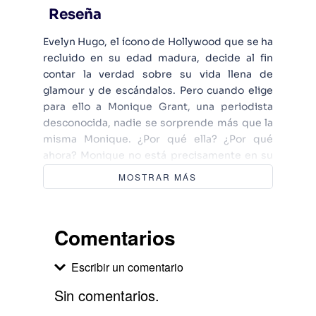
Reseña
Evelyn Hugo, el ícono de Hollywood que se ha
recluido en su edad madura, decide al fin
contar la verdad sobre su vida llena de
glamour y de escándalos. Pero cuando elige
para ello a Monique Grant, una periodista
desconocida, nadie se sorprende más que la
misma Monique. ¿Por qué ella? ¿Por qué
ahora? Monique no está precisamente en su
mejor momento. Su marido la abandonó, y su
MOSTRAR MÁS
vida profesional no avanza. Aun ignorando por
qué Evelyn la ha elegido para escribir su
biografía, Monique está decidida a
Comentarios
aprovechar esa oportunidad para dar impulso
a su carrera. Convocada al lujoso apartamento
Escribir un comentario
de Evelyn, Monique escucha fascinada
mientras la actriz le cuenta su historia. Desde
Sin comentarios.
su llegada a Los Ángeles en los años 50 hasta