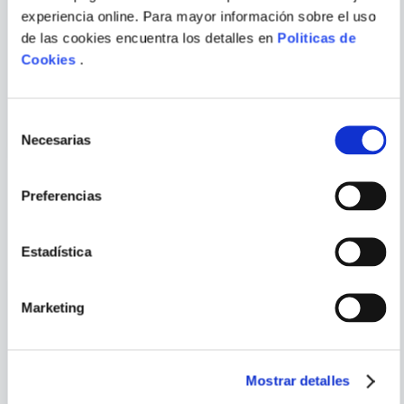
experiencia online. Para mayor información sobre el uso
de las cookies encuentra los detalles en
Politicas de
ALEJANDRA
MICHEL NIEVA
Cookies
.
ENVIAR
JARAMILLO MORALES
COMENTARIO
LAS LECTORAS DEL QUIJOTE
SUEÑAN LOS GAUCHOIDES
CON ÑANDUES
ELECTRICOS?
Selección
Necesarias
de
consentimiento
Preferencias
PORQUE TAMBIÉN
VISTE
VER TODOS
Estadística
Marketing
Mostrar detalles