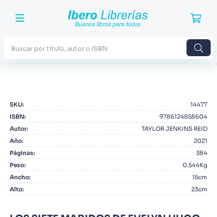
Buscar por titulo, autor o ISBN
TÉRMINOS MÁS BUSCADOS
1
.
Harry Potter
SKU
:
14477
2
.
Blue Lock
ISBN
:
9786124858604
3
.
Jujutsu Kaisen
Autor
:
TAYLOR JENKINS REID
Año
:
2021
4
.
Odisea
Páginas
:
384
5
.
Manga
Peso
:
0.544Kg
Ancho
:
15cm
6
.
Iliada
Alto
:
23cm
7
.
Stephen King
8
.
Noches Blancas