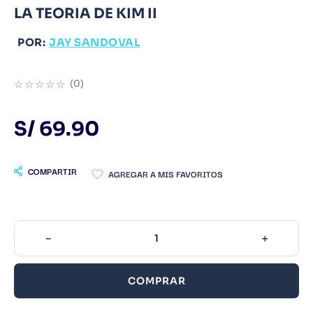
LA TEORIA DE KIM II
9
.
Infantil
POR:
10
.
Warhammer
JAY SANDOVAL
☆
☆
☆
☆
☆
(
0
)
S/
69
.
90
COMPARTIR
－
＋
COMPRAR