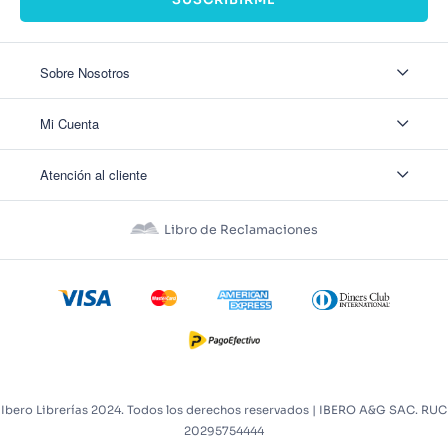
Sobre Nosotros
Sobre Nosotros
Mi Cuenta
Nuestas tiendas
Contáctanos
Ingresar
Atención al cliente
Ver mis Pedidos
Ver mis Direcciones
Políticas de Envío
Crear Cuenta
Políticas de Privacidad
Recuperar Contraseña
Libro de Reclamaciones
Políticas de Devoluciones
Políticas de Cookies
Términos y Condiciones
Términos y Condiciones Promos
Ibero Librerías 2024. Todos los derechos reservados | IBERO A&G SAC. RUC
20295754444