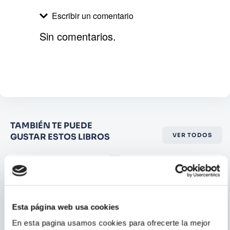
tiempos pasados empiezan a hacer colapsar
Escribir un comentario
las mentes de Dakho, Taylor, Sean y April,
llevándolos a perder la razón. Llega la
Sin comentarios.
segunda parte del libro más esperado del
año. Bienvenidos al condado Mariposa. Esto
Agregar comentario
es (aún) 1986.
Comentario
Califique el producto de 1 a 5
TAMBIÉN TE PUEDE
estrellas
GUSTAR ESTOS LIBROS
VER TODOS
★
★
★
☆
☆
Su nombre
Correo electrónico
Esta página web usa cookies
En esta pagina usamos cookies para ofrecerte la mejor