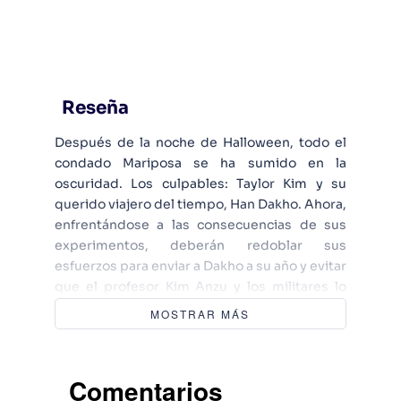
Reseña
Después de la noche de Halloween, todo el
condado Mariposa se ha sumido en la
oscuridad. Los culpables: Taylor Kim y su
querido viajero del tiempo, Han Dakho. Ahora,
enfrentándose a las consecuencias de sus
experimentos, deberán redoblar sus
esfuerzos para enviar a Dakho a su año y evitar
que el profesor Kim Anzu y los militares lo
encuentren antes de que la cuenta regresiva
MOSTRAR MÁS
termine. La batalla por restaurar el orden se
convierte en una carrera contra el reloj y la
realidad. Pero esta última es volátil y las líneas
Comentarios
temporales, inestables. Recuerdos de