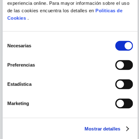
experiencia online. Para mayor información sobre el uso
Escribir comentario
de las cookies encuentra los detalles en
Politicas de
Cookies
.
EDICION ESPECIAL. DIOSES
CIUDADES DE CENIZAS.
DEL JUEGO 2. THE DEFENDER
(EDICION ESPECIAL CON
CANTOS DECORADOS)
Selección
COMPRAR
COMPRAR
S/
129
.
90
S/
89
.
90
Necesarias
de
ENVIAR
consentimiento
COMENTARIO
Preferencias
PORQUE TAMBIÉN
VISTE
VER TODOS
Estadística
Marketing
Mostrar detalles